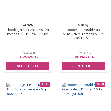
GEMAŞ
GEMAŞ
Flooder Jet Karşı Akıntı Sistemi
Flooder Jet 1450dd Karşı
Pompası 3.5Hp 220v FLJ350M
Akıntı Sistemi Pompası 5.5Hp
380v FLJS550T
48.684,38 TL
77.018,17 TL
34.079,07 TL
53.912,72 TL
SEPETE EKLE
SEPETE EKLE
30
30
%
%