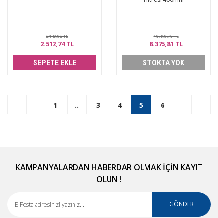
3.140,93 TL
10.469,76 TL
2.512,74 TL
8.375,81 TL
SEPETE EKLE
STOKTA YOK
1
..
3
4
5
6
KAMPANYALARDAN HABERDAR OLMAK İÇİN KAYIT
OLUN !
GÖNDER