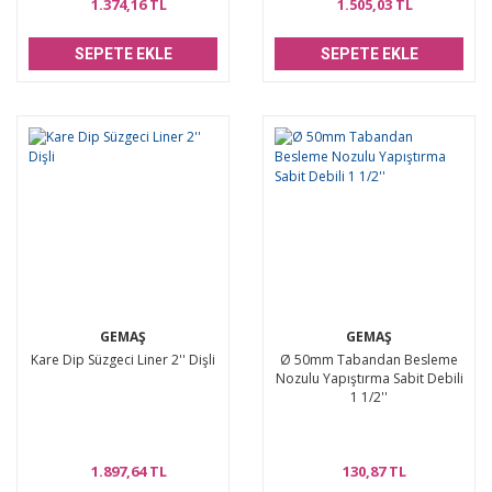
1.374,16 TL
1.505,03 TL
SEPETE EKLE
SEPETE EKLE
GEMAŞ
GEMAŞ
Kare Dip Süzgeci Liner 2'' Dişli
Ø 50mm Tabandan Besleme
Nozulu Yapıştırma Sabit Debili
1 1/2''
1.897,64 TL
130,87 TL