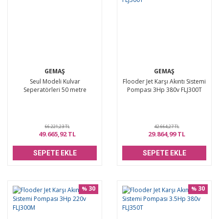
GEMAŞ
GEMAŞ
Seul Modeli Kulvar
Flooder Jet Karşı Akıntı Sistemi
Seperatörleri 50 metre
Pompası 3Hp 380v FLJ300T
66.221,23 TL
42.664,27 TL
49.665,92 TL
29.864,99 TL
SEPETE EKLE
SEPETE EKLE
30
30
%
%