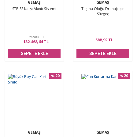
GEMAŞ
GEMAŞ
STP-SS Karşı Akıntı Sistemi
Taşma Oluğu Drenajı için
Süzgeç
189.240,91 TL
588,92 TL
132.468,64 TL
SEPETE EKLE
SEPETE EKLE
20
20
%
%
GEMAŞ
GEMAŞ