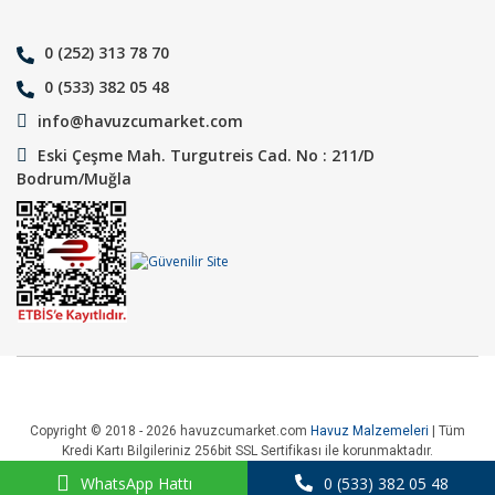
0 (252) 313 78 70
0 (533) 382 05 48
info@havuzcumarket.com
Eski Çeşme Mah. Turgutreis Cad. No : 211/D
Bodrum/Muğla
Copyright © 2018 - 2026 havuzcumarket.com
Havuz Malzemeleri
| Tüm
Kredi Kartı Bilgileriniz 256bit SSL Sertifikası ile korunmaktadır.
WhatsApp Hattı
0 (533) 382 05 48
ile
ideasoft
e-