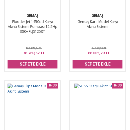
GEMAŞ
GEMAŞ
Flooder Jet 1450dd Karşı
Gemaş Kare Model Karşı
Akıntı Sistemi Pompası 12.5Hp
Akıntı Sistemi
380v FLJS1250T
109.670,74 TL
94.293,28 TL
76.769,52 TL
66.005,29 TL
SEPETE EKLE
SEPETE EKLE
30
30
%
%