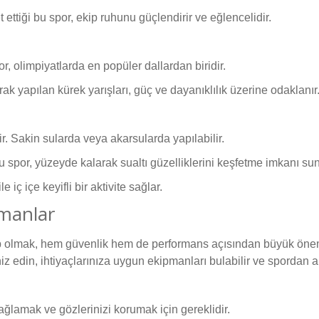
t ettiği bu spor, ekip ruhunu güçlendirir ve eğlencelidir.
r, olimpiyatlarda en popüler dallardan biridir.
rak yapılan kürek yarışları, güç ve dayanıklılık üzerine odaklanır
r. Sakin sularda veya akarsularda yapılabilir.
bu spor, yüzeyde kalarak sualtı güzelliklerini keşfetme imkanı sun
 iç içe keyifli bir aktivite sağlar.
pmanlar
 olmak, hem güvenlik hem de performans açısından büyük önem
 edin, ihtiyaçlarınıza uygun ekipmanları bulabilir ve spordan aldı
ğlamak ve gözlerinizi korumak için gereklidir.