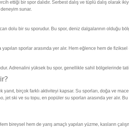
cih ettiği bir spor dalıdır. Serbest dalış ve tüplü dalış olarak ikiy
r deneyim sunar.
n dolu bir su sporudur. Bu spor, deniz dalgalarının olduğu bölge
a yapılan sporlar arasında yer alır. Hem eğlence hem de fiziksel 
rudur. Adrenalini yüksek bu spor, genellikle sahil bölgelerinde tatil
ir?
yanıt, birçok farklı aktiviteyi kapsar. Su sporları, doğa ve macer
, jet ski ve su topu, en popüler su sporları arasında yer alır. B
em bireysel hem de yarış amaçlı yapılan yüzme, kasların çalışmas