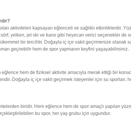
rdir?
lan aktiviteleri kapsayan eğlenceli ve sağlıklı etkinliklerdir. Yüz
sörf, yelken, jet ski ve kano gibi heyecan verici seçenekler de su s
mükemmel bir tercihtir. Doğayla iç içe vakit geçirmenize olanak s
man geçirebilir hem de spor yapmanın keyfini yaşayabilirsiniz.
 eğlence hem de fiziksel aktivite amacıyla merak ettiği bir konud
ndendir. Doğayla iç içe vakit geçirmek isteyenler için su sporları,
vitelerden biridir. Hem eğlence hem de spor amaçlı yapılan yüzme,
çekleştirilebilen bu spor, her yaş grubu için uygundur.