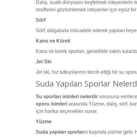
Dalış, sualtı dünyasını keşfetmek isteyenlerin ter
resiflerini gözlemlemek isteyenler için eşsiz bi
Sörf
Sörf, dalgalarla mücadele ederek yapılan heyeca
Kano ve Kürek
Kano ve kürek sporları, genellikle sakin sulard
Jet Ski
Jet ski, hız tutkunlarının tercih ettiği bir su spo
Suda Yapılan Sporlar Nelerd
Su sporları isimleri nelerdir
sorusuna verilecek 
sporu isimleri
arasında Yüzme, dalış, sörf, kano
için harika seçenekler sunar.
Yüzme
Suda yapılan sporlar
ın başında yüzme gelir. H