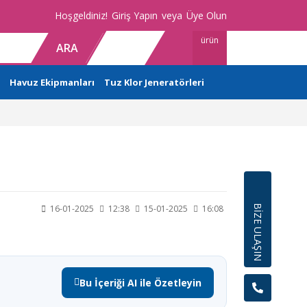
Hoşgeldiniz!
Giriş Yapın
veya
Üye Olun
ürün
ARA
Havuz Ekipmanları
Tuz Klor Jeneratörleri
BİZE ULAŞIN
16-01-2025
12:38
15-01-2025
16:08
Bu İçeriği AI ile Özetleyin