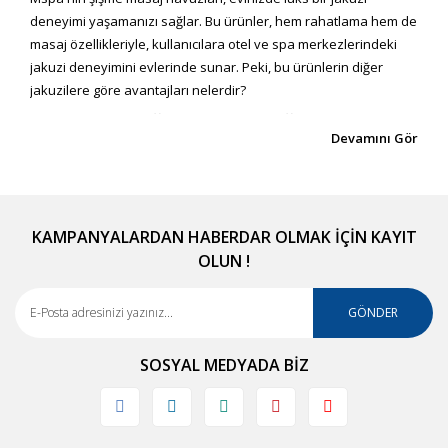
deneyimi yaşamanızı sağlar. Bu ürünler, hem rahatlama hem de
masaj özellikleriyle, kullanıcılara otel ve spa merkezlerindeki
jakuzi deneyimini evlerinde sunar. Peki, bu ürünlerin diğer
jakuzilere göre avantajları nelerdir?
Mspa'nın Öne Çıkan Özellikleri
Mspa'nın şişme masaj havuzları, piyasadaki diğer jakuzilere
göre birçok üstün özellikle öne çıkar.
Dayanıklı Malzeme Yapısı:
KAMPANYALARDAN HABERDAR OLMAK İÇİN KAYIT
OLUN !
Mspa'nın kullanmış olduğu özel malzemeler, ürünlerin uzun
ömürlü olmasını sağlar. Bu malzemeler, dış etkenlere karşı
GÖNDER
dayanıklıdır ve kolay kolay yıpranmaz.
Enerji Tasarruflu Çalışma:
SOSYAL MEDYADA BİZ
Mspa'nın enerji tasarruflu çalışma mekanizması, jakuzi keyfinizi
daha ekonomik bir şekilde sürdürebilmenizi sağlar. Bu sayede,
lüksü ekonomik bir şekilde yaşayabilirsiniz.