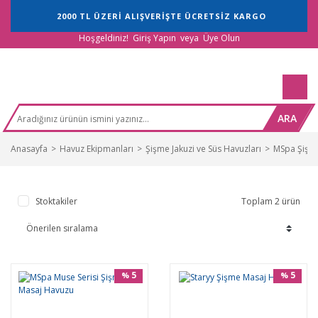
2000 TL ÜZERİ ALIŞVERİŞTE ÜCRETSİZ KARGO
Hoşgeldiniz!
Giriş Yapın
veya
Üye Olun
ARA
Anasayfa
Havuz Ekipmanları
Şişme Jakuzi ve Süs Havuzları
MSpa Şişme
Stoktakiler
Toplam 2 ürün
5
5
%
%