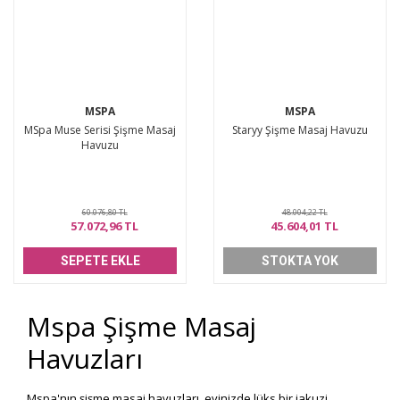
MSPA
MSPA
MSpa Muse Serisi Şişme Masaj
Staryy Şişme Masaj Havuzu
Havuzu
60.076,80 TL
48.004,22 TL
57.072,96 TL
45.604,01 TL
SEPETE EKLE
STOKTA YOK
Mspa Şişme Masaj
Havuzları
Mspa'nın şişme masaj havuzları, evinizde lüks bir jakuzi