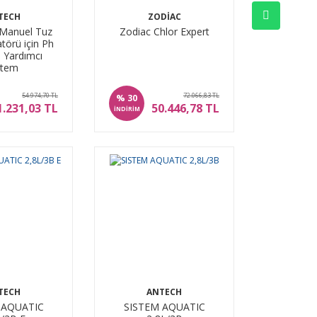
TECH
ZODIAC
 Manuel Tuz
Zodiac Chlor Expert
atörü için Ph
 Yardımcı
stem
54.974,70 TL
72.066,83 TL
%
30
1.231,03 TL
50.446,78 TL
İNDİRİM
TECH
ANTECH
 AQUATIC
SISTEM AQUATIC