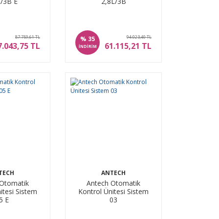
L/3B E
2,8L/3B
87.759,61 TL
94.023,40 TL
%
35
7.043,75 TL
61.115,21 TL
İNDİRİM
TECH
ANTECH
 Otomatik
Antech Otomatik
itesi Sistem
Kontrol Ünitesi Sistem
5 E
03