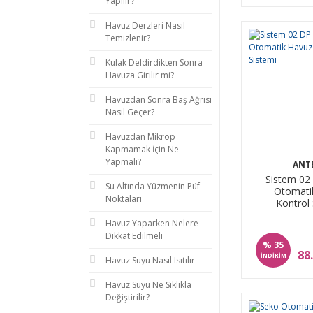
Yapılır?
Havuz Derzleri Nasıl
Temizlenir?
Kulak Deldirdikten Sonra
Havuza Girilir mi?
Havuzdan Sonra Baş Ağrısı
Nasıl Geçer?
Havuzdan Mikrop
Kapmamak İçin Ne
Yapmalı?
ANT
Sistem 02
Su Altında Yüzmenin Püf
Otomati
Noktaları
Kontrol 
Havuz Yaparken Nelere
Dikkat Edilmeli
%
35
88
İNDİRİM
Havuz Suyu Nasıl Isıtılır
Havuz Suyu Ne Sıklıkla
Değiştirilir?