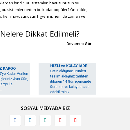
iklerden biridir. Bu sistemler, havuzunuzun su
eki, bu sistemler neden bu kadar popüler? Öncelikle,
Bu, hem havuzunuzun hijyenini, hem de zaman ve
Nelere Dikkat Edilmeli?
şmasını sağlar. Seçim yaparken, sistemin
min marka ve modeli de önemlidir. Güvenilir bir
HIZLI ve KOLAY İADE
alar ve Çözümleri
Z KARGO
Satın aldığınız ürünleri
0'ye Kadar Verilen
teslim aldığınız tarihten
şleriniz Aynı Gün,
itibaren 14 Gün içerisinde
ilir. Örneğin, sistem ayarlarının yanlış yapılması
argo İle
ücretsiz ve kolayca iade
çözmek için, sistemin kullanım kılavuzunu dikkatlice
..
edebilirsiniz...
ve Maliyet Tasarrufu
SOSYAL MEDYADA BİZ
stem, havuzunuzun ihtiyaçlarına göre çalışır ve
tkıda bulunmanıza yardımcı olur.