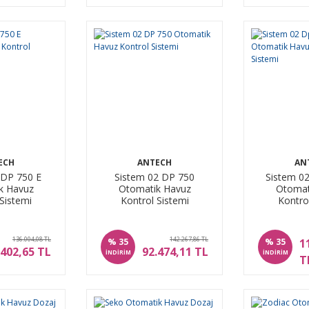
ECH
ANTECH
AN
 DP 750 E
Sistem 02 DP 750
Sistem 0
k Havuz
Otomatik Havuz
Otomat
Sistemi
Kontrol Sistemi
Kontro
136.004,08 TL
142.267,86 TL
%
%
1
35
35
.402,65 TL
92.474,11 TL
İNDİRİM
İNDİRİM
T