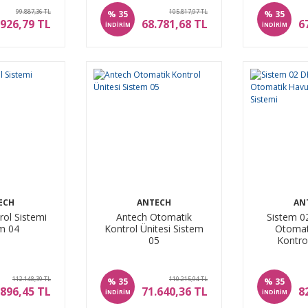
99.887,36 TL
105.817,97 TL
%
%
35
35
.926,79 TL
68.781,68 TL
6
İNDİRİM
İNDİRİM
ECH
ANTECH
AN
ol Sistemi
Antech Otomatik
Sistem 0
m 04
Kontrol Ünitesi Sistem
Otomat
05
Kontro
112.148,39 TL
110.215,94 TL
%
%
35
35
.896,45 TL
71.640,36 TL
8
İNDİRİM
İNDİRİM