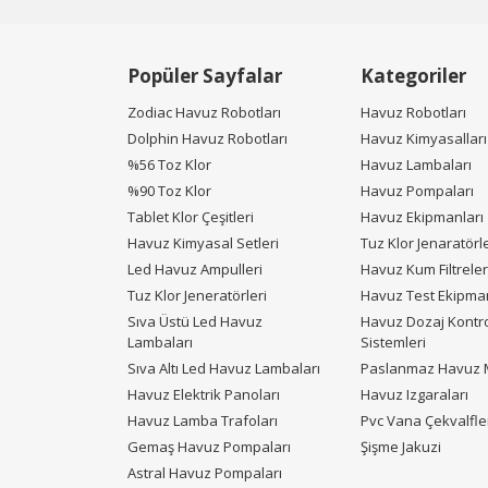
Popüler Sayfalar
Kategoriler
Zodiac Havuz Robotları
Havuz Robotları
Dolphin Havuz Robotları
Havuz Kimyasalları
%56 Toz Klor
Havuz Lambaları
%90 Toz Klor
Havuz Pompaları
Tablet Klor Çeşitleri
Havuz Ekipmanları
Havuz Kimyasal Setleri
Tuz Klor Jenaratörle
Led Havuz Ampulleri
Havuz Kum Filtreler
Tuz Klor Jeneratörleri
Havuz Test Ekipman
Sıva Üstü Led Havuz
Havuz Dozaj Kontr
Lambaları
Sistemleri
Sıva Altı Led Havuz Lambaları
Paslanmaz Havuz M
Havuz Elektrik Panoları
Havuz Izgaraları
Havuz Lamba Trafoları
Pvc Vana Çekvalfle
Gemaş Havuz Pompaları
Şişme Jakuzi
Astral Havuz Pompaları