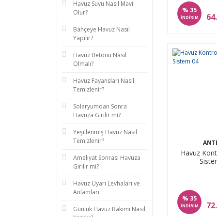
Havuz Suyu Nasıl Mavi
%
35
Olur?
64
İNDİRİM
Bahçeye Havuz Nasıl
Yapılır?
Havuz Betonu Nasıl
Olmalı?
Havuz Fayansları Nasıl
Temizlenir?
Solaryumdan Sonra
Havuza Girilir mi?
Yeşillenmiş Havuz Nasıl
Temizlenir?
ANT
Havuz Kontr
Ameliyat Sonrası Havuza
Siste
Girilir mi?
Havuz Uyarı Levhaları ve
Anlamları
%
35
72
İNDİRİM
Günlük Havuz Bakımı Nasıl