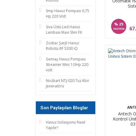
Robotu
Otomatik H
Sist
Smp Havuz Pompası 0,75
Hp 220 Volt
%
25
Sıva Üstü Led Havuz
67
İNDİRİM
Lambası Mavi Slim Fit
Zodiac Şarjlı Havuz
Robotu RF 5200 iQ
Gemaş Havuz Pompası
Streamer Mini 1/3Hp 220
volt
Nozbart NTJ-020 Tuz Klor
Jeneratörü
ANT
Son Paylaşılan Bloglar
Antech O
Kontrol Üni
Havuz İzolasyonu Nasıl
03
Yapılır?