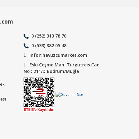
.com
0 (252) 313 78 70
0 (533) 382 05 48
info@havuzcumarket.com
Eski Çeşme Mah. Turgutreis Cad.
No : 211/D Bodrum/Muğla
tek
mesi
ı