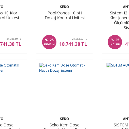
KO
SEKO
AN
s 10 Klor
PoolKronos 10 pH
Sistem I2
ol Ünitesi
Dozaj Kontrol Ünitesi
Klor Jener
Ölçümlü
Si
24.988,50 TL
24.988,50 TL
%
%
25
25
.741,38 TL
18.741,38 TL
4
İNDİRİM
İNDİRİM
KO
SEKO
AN
olDose
Seko KemiDose
SISTEM