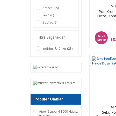
SE
Antech (15)
PoolKrono
Seko (6)
Dozaj Kontr
Zodiac (2)
%
25
Filtre Seçenekleri
18
İNDİRİM
İndirimli Ürünler (23)
Popüler Olanlar
SE
Aiper Scuba N 1600 Havuz
Seko Po