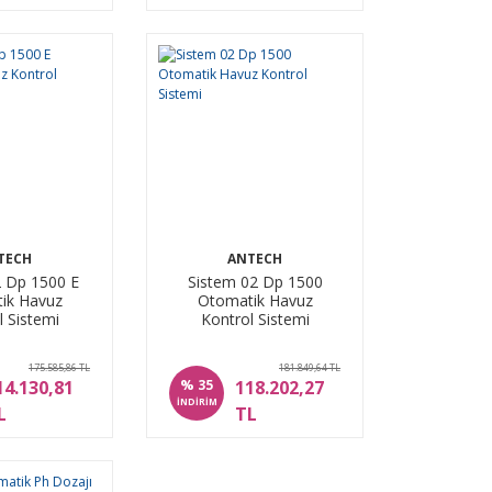
TECH
ANTECH
2 Dp 1500 E
Sistem 02 Dp 1500
ik Havuz
Otomatik Havuz
l Sistemi
Kontrol Sistemi
175.585,86 TL
181.849,64 TL
%
14.130,81
118.202,27
35
İNDİRİM
L
TL