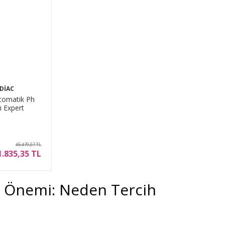
DIAC
tomatik Ph
ı Expert
45.479,07 TL
1.835,35 TL
n Önemi: Neden Tercih