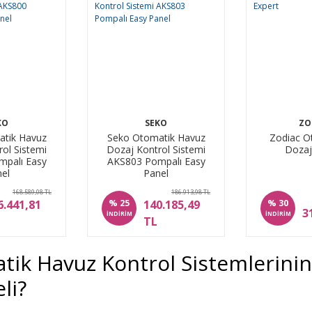
KO
SEKO
ZO
tik Havuz
Seko Otomatik Havuz
Zodiac O
ol Sistemi
Dozaj Kontrol Sistemi
Dozaj
palı Easy
AKS803 Pompalı Easy
el
Panel
168.589,08 TL
186.913,98 TL
%
%
6.441,81
140.185,49
25
30
3
İNDİRİM
İNDİRİM
TL
tik Havuz Kontrol Sistemlerini
li?