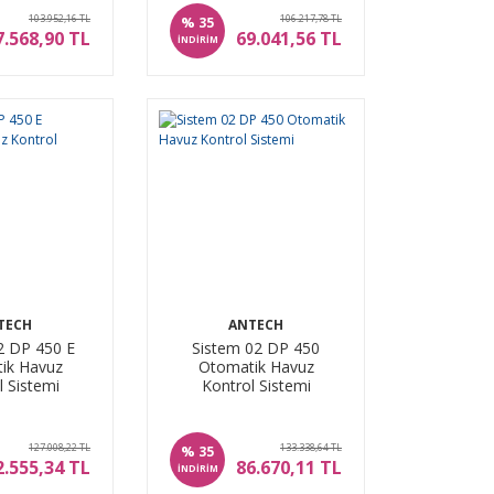
103.952,16 TL
106.217,78 TL
%
35
7.568,90 TL
69.041,56 TL
İNDİRİM
TECH
ANTECH
2 DP 450 E
Sistem 02 DP 450
ik Havuz
Otomatik Havuz
l Sistemi
Kontrol Sistemi
127.008,22 TL
133.338,64 TL
%
35
2.555,34 TL
86.670,11 TL
İNDİRİM