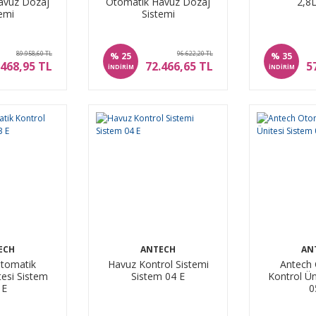
avuz Dozaj
Otomatik Havuz Dozaj
2,8
emi
Sistemi
89.958,60 TL
96.622,20 TL
%
%
25
35
.468,95 TL
72.466,65 TL
5
İNDİRİM
İNDİRİM
ECH
ANTECH
AN
tomatik
Havuz Kontrol Sistemi
Antech
tesi Sistem
Sistem 04 E
Kontrol Ün
 E
0