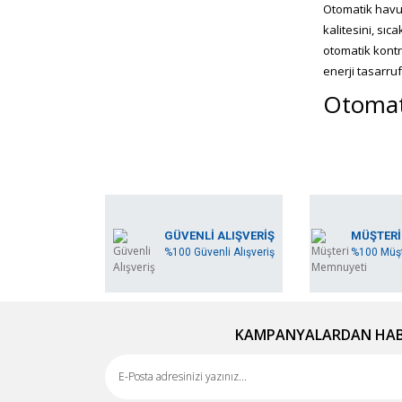
Otomatik havuz
kalitesini, sıc
otomatik kont
enerji tasarru
Otomati
Doğru otomatik
özelliklerine, 
markanın ürün
Otomat
GÜVENLİ ALIŞVERİŞ
MÜŞTERİ
%100 Güvenli Alışveriş
%100 Müşt
Otomatik kontr
veya sensörler
okumak ve düz
Otomati
KAMPANYALARDAN HABE
Otomatik kontro
gereksiz enerj