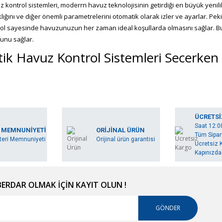
 kontrol sistemleri, moderrn havuz teknolojisinin getirdiği en büyük yenil
aklığını ve diğer önemli parametrelerini otomatik olarak izler ve ayarlar. P
rol sayesinde havuzunuzun her zaman ideal koşullarda olmasını sağlar. 
funu sağlar.
k Havuz Kontrol Sistemleri Seçerken 
 kontrol sistemi seçimi, havuzunuzun verimli ve sorunsuz bir şekilde çalı
kullanım kolaylığına ve enerji verimliliğine dikkat etmelisiniz. Ayrıca, siste
ünü tercih etmek, uzun vadede size maliyet tasarrufu sağlar.
ik Havuz Kontrolünde Sık Yapılan Hat
ÜCRETSİ
Saat 12:0
 MEMNUNİYETİ
ORİJİNAL ÜRÜN
Tüm Sipari
eri Memnuniyeti
Orijinal ürün garantisi
ol sistemleri, kullanıcı dostu olmalarına rağmen bazen hatalarla karşılaşılab
Ücretsiz K
in doğru çalışmaması gibi sorunlar yaşanabilir. Bu tür hataları önlemek ve 
Kapınızda.
enli bakım yapmak önemlidir.
k Havuz Kontrol Sistemleriyle Enerji 
RDAR OLMAK İÇİN KAYIT OLUN !
l sistemleri, enerji verimliliği sayesinde size maliyet tasarrufu sağlar. Si
GÖNDER
i tüketimini önler. Bu, hem enerji faturalarınızı düşürür hem de çevreye ka