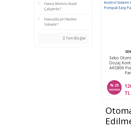
Havuz Motoru Nasıl
Çalıştırılır?
Havuzda pH Neden
Yükselir?
Tüm Bloglar
SE
Seko Otoma
Dozaj Kontr
AKS800 Pom
Pan
%
12
25
İNDİRİM
TL
Otoma
Edilme