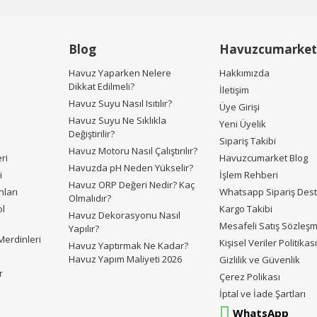
Blog
Havuzcumarket
Havuz Yaparken Nelere
Hakkımızda
Dikkat Edilmeli?
İletişim
Havuz Suyu Nasıl Isıtılır?
Üye Girişi
Havuz Suyu Ne Sıklıkla
Yeni Üyelik
Değiştirilir?
Sipariş Takibi
Havuz Motoru Nasıl Çalıştırılır?
ri
Havuzcumarket Blog
Havuzda pH Neden Yükselir?
i
İşlem Rehberi
Havuz ORP Değeri Nedir? Kaç
ları
Whatsapp Sipariş Des
Olmalıdır?
ol
Kargo Takibi
Havuz Dekorasyonu Nasıl
Mesafeli Satış Sözleş
Yapılır?
erdinleri
Kişisel Veriler Politikas
Havuz Yaptırmak Ne Kadar?
Havuz Yapım Maliyeti 2026
Gizlilik ve Güvenlik
r
Çerez Polikası
İptal ve İade Şartları
WhatsApp