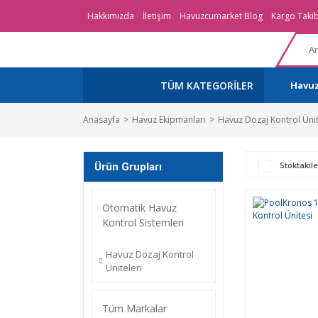
Hakkımızda
İletişim
Havuzcumarket Blog
Kargo Takib
TÜM KATEGORİLER
Havu
Anasayfa
Havuz Ekipmanları
Havuz Dozaj Kontrol Ünit
Stoktakile
Ürün Grupları
Otomatik Havuz
Kontrol Sistemleri
Havuz Dozaj Kontrol
Üniteleri
Tüm Markalar