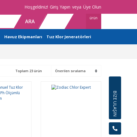
Hoşgeldiniz!
Giriş Yapın
veya
Üye Olun
ürün
ARA
Havuz Ekipmanları
Tuz Klor Jeneratörleri
Toplam 23 ürün
BİZE ULAŞIN