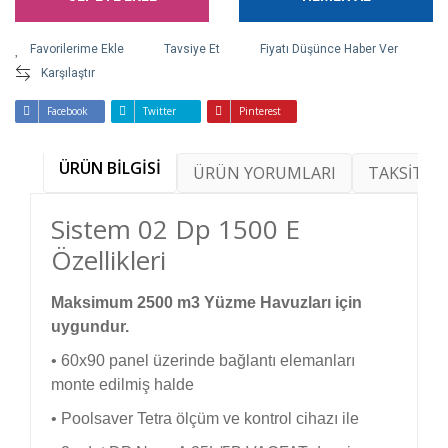
Tavsiye Et
Fiyatı Düşünce Haber Ver
Karşılaştır
Facebook
Twitter
Pinterest
ÜRÜN BİLGİSİ
ÜRÜN YORUMLARI
TAKSİT SE
Sistem 02 Dp 1500 E
Özellikleri
Maksimum 2500 m3 Yüzme Havuzları için
uygundur.
• 60x90 panel üzerinde bağlantı elemanları
monte edilmiş halde
• Poolsaver Tetra ölçüm ve kontrol cihazı ile