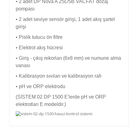
• 2 adet DP Nova A 25L/5B VACFAT dozaj
pompası
• 2 adet seviye sensör girişi, 1 adet akış şartel
girişi
• Pislik tutucu ön filtre
• Elektrot akış hücresi
• Giriş - çıkış rekorları (6x8 mm) ve numune alma
vanası
• Kalibrasyon sıvıları ve kalibrasyon rafı
• pH ve ORP elektrodu
(SİSTEM 02 DP 1500 E'lerde pH ve ORP
elektrotları E modeldir.)
Bu ürünün fiyat bilgisi, resim, ürün açıklamalarında