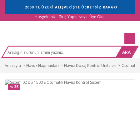
2000 TL ÜZERİ ALIŞVERİŞTE ÜCRETSİZ KARGO
Hoşgeldiniz!
Giriş Yapın
veya
Üye Olun
ARA
Anasayfa
Havuz Ekipmanları
Havuz Dozaj Kontrol Üniteleri
Otomatik H
35
%