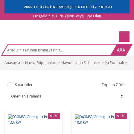
2000 TL ÜZERİ ALIŞVERİŞTE ÜCRETSİZ KARGO
Hoşgeldiniz!
Giriş Yapın
veya
Üye Olun
ARA
Anasayfa
Havuz Ekipmanları
Havuz Isıtma Sistemleri
Isı Pompalı Havuz
Stoktakiler
Toplam 7 ürün
30
30
%
%