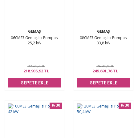
GEMAŞ
GEMAŞ
060MS3 Gemaş Isı Pompası
080MS3 Gemaş Isı Pompası
25,2 kW
33,8 kW
312.722,75 TL
356.702,51 TL
218.905,92 TL
249.691,76 TL
SEPETE EKLE
SEPETE EKLE
30
30
%
%