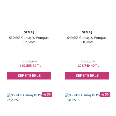
GEMAŞ
GEMAŞ
030MS3 Gemaş Isı Pompası
040MS3 Gemaş Isı Pompası
12,6 kW
18,9 kW
242.221,86 TL
288.200,70 TL
169.555,30 TL
201.740,49 TL
SEPETE EKLE
SEPETE EKLE
30
30
%
%