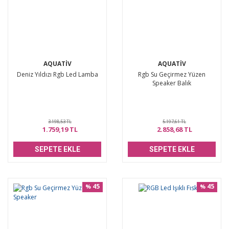
AQUATİV
AQUATİV
Deniz Yıldızı Rgb Led Lamba
Rgb Su Geçirmez Yüzen
Speaker Balık
3.198,53 TL
5.197,61 TL
1.759,19 TL
2.858,68 TL
SEPETE EKLE
SEPETE EKLE
45
45
%
%