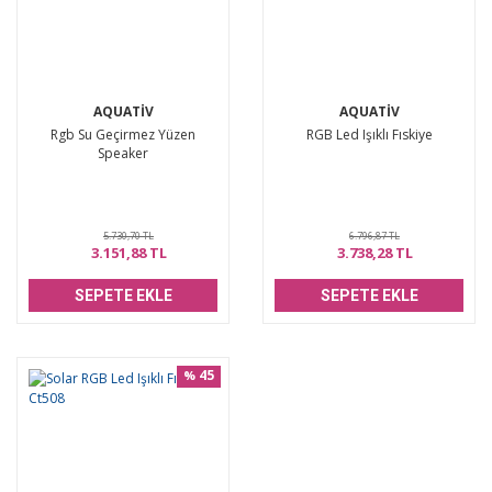
AQUATİV
AQUATİV
Rgb Su Geçirmez Yüzen
RGB Led Işıklı Fıskiye
Speaker
5.730,70 TL
6.796,87 TL
3.151,88 TL
3.738,28 TL
SEPETE EKLE
SEPETE EKLE
45
%