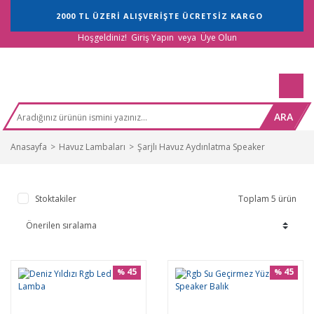
2000 TL ÜZERİ ALIŞVERİŞTE ÜCRETSİZ KARGO
Hoşgeldiniz!
Giriş Yapın
veya
Üye Olun
ARA
Anasayfa
Havuz Lambaları
Şarjlı Havuz Aydınlatma Speaker
Stoktakiler
Toplam 5 ürün
45
45
%
%