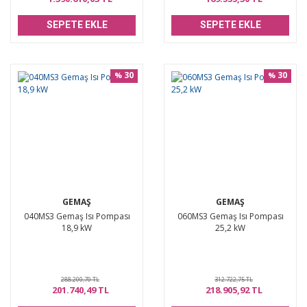
SEPETE EKLE
SEPETE EKLE
30
30
%
%
GEMAŞ
GEMAŞ
040MS3 Gemaş Isı Pompası
060MS3 Gemaş Isı Pompası
18,9 kW
25,2 kW
288.200,70 TL
312.722,75 TL
201.740,49 TL
218.905,92 TL