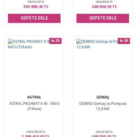
734.661,90 TL
328.848,66 TL
550.996,43 TL
246.636,50 TL
SEPETE EKLE
SEPETE EKLE
25
30
%
%
ASTRAL
GEMAŞ
ASTRAL PROHEAT II 45 - R410
030MS3 Gemaş Isı Pompası
(Trifaze)
12,6 kW
1.854.146,70 TL
242.221,86 TL
1.390.610,03 TL
169.555,30 TL