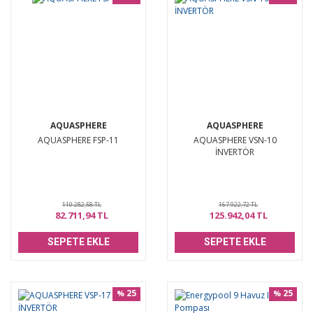
AQUASPHERE
AQUASPHERE
AQUASPHERE FSP-11
AQUASPHERE VSN-10
İNVERTÖR
110.282,58 TL
167.922,72 TL
82.711,94 TL
125.942,04 TL
SEPETE EKLE
SEPETE EKLE
25
25
%
%