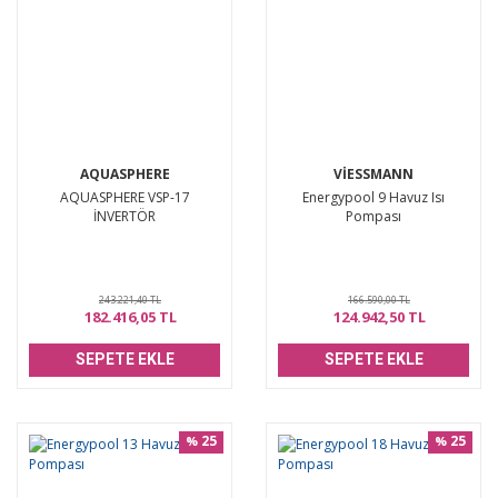
AQUASPHERE
VIESSMANN
AQUASPHERE VSP-17
Energypool 9 Havuz Isı
İNVERTÖR
Pompası
243.221,40 TL
166.590,00 TL
182.416,05 TL
124.942,50 TL
SEPETE EKLE
SEPETE EKLE
25
25
%
%