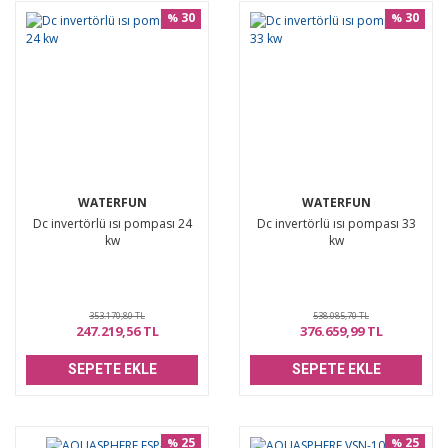
30
30
%
%
WATERFUN
WATERFUN
Dc invertörlü ısı pompası 24
Dc invertörlü ısı pompası 33
kw
kw
353.170,80 TL
538.085,70 TL
247.219,56 TL
376.659,99 TL
SEPETE EKLE
SEPETE EKLE
25
25
%
%