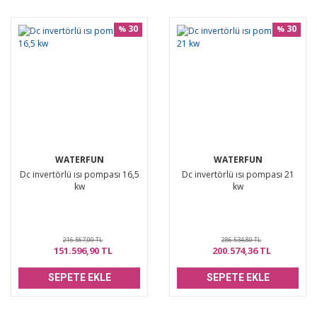
30
30
%
%
WATERFUN
WATERFUN
Dc invertörlü ısı pompası 16,5
Dc invertörlü ısı pompası 21
kw
kw
216.567,00 TL
286.534,80 TL
151.596,90 TL
200.574,36 TL
SEPETE EKLE
SEPETE EKLE