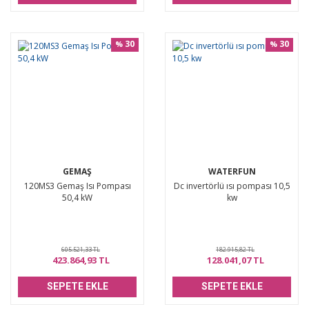
30
30
%
%
GEMAŞ
WATERFUN
120MS3 Gemaş Isı Pompası
Dc invertörlü ısı pompası 10,5
50,4 kW
kw
605.521,33 TL
182.915,82 TL
423.864,93 TL
128.041,07 TL
SEPETE EKLE
SEPETE EKLE