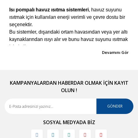
Isı pompalı havuz ısıtma sistemleri
, havuz suyunu
ısıtmak için kullanılan enerji verimli ve çevre dostu bir
seçenektir.
Bu sistemler, dışarıdaki ortam havasından veya yer altı
kaynaklarından ısıyı alır ve bunu havuz suyunu ısıtmak
için kullanır.
Isı pompaları, bir tür sıvıyı (genellikle bir soğutma
akışkanı) buharlaştırmak ve yoğuşturmak suretiyle ısı
transferi sağlar. Bu sistemler, elektrik enerjisini
kullanarak sıvının sıcaklığını artırır ve bu ısıyı havuz
KAMPANYALARDAN HABERDAR OLMAK İÇİN KAYIT
suyuna aktarır.
OLUN !
Isı pompalı havuz ısıtma sistemlerinin bazı avantajları
şunlardır: Enerji verimliliği: Isı pompaları, enerjiyi
transfer etmek için dış ortamdan ısıyı kullandığı için
GÖNDER
oldukça verimlidir.
Çevre dostu: Isı pompaları, fosil yakıtlar gibi çevreye
SOSYAL MEDYADA BİZ
zarar veren enerji kaynaklarını kullanmak yerine
yenilenebilir kaynakları kullanır.