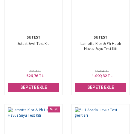
SUTEST
SUTEST
Sutest Sıvılı Test Kiti
Lamotte Klor & Ph Haplı
Havuz Suyu Test Kiti
752,51 TL
1.570,46 TL
526,76 TL
1.099,32 TL
SEPETE EKLE
SEPETE EKLE
20
%