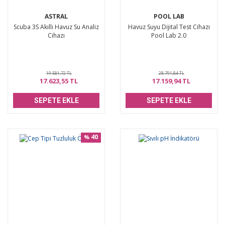
ASTRAL
POOL LAB
Scuba 3S Akıllı Havuz Su Analiz
Havuz Suyu Dijital Test Cihazı
Cihazı
Pool Lab 2.0
19.581,72 TL
28.791,84 TL
17.623,55 TL
17.159,94 TL
SEPETE EKLE
SEPETE EKLE
40
%