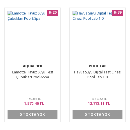
20
39
%
%
AQUACHEK
POOL LAB
Lamotte Havuz Suyu Test
Havuz Suyu Dijital Test Cihazı
Çubukları Pool&Spa
Pool Lab 1.0
1.963,08 TL
20.939,52 TL
1.570,46 TL
12.773,11 TL
STOKTA YOK
STOKTA YOK