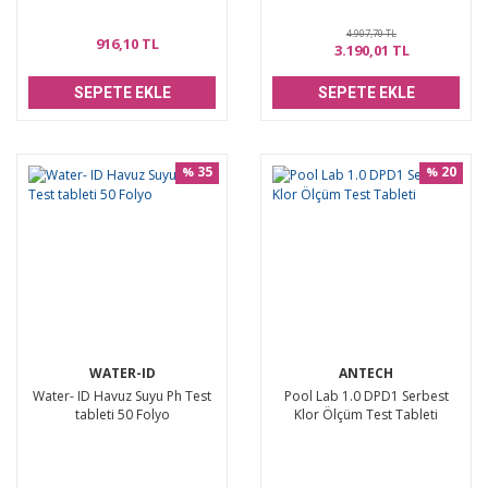
4.907,70 TL
916,10 TL
3.190,01 TL
SEPETE EKLE
SEPETE EKLE
35
20
%
%
WATER-ID
ANTECH
Water- ID Havuz Suyu Ph Test
Pool Lab 1.0 DPD1 Serbest
tableti 50 Folyo
Klor Ölçüm Test Tableti