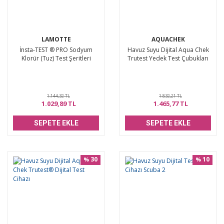
LAMOTTE
AQUACHEK
İnsta-TEST ® PRO Sodyum
Havuz Suyu Dijital Aqua Chek
Klorür (Tuz) Test Şeritleri
Trutest Yedek Test Çubukları
1.144,32 TL
1.832,21 TL
1.029,89 TL
1.465,77 TL
SEPETE EKLE
SEPETE EKLE
30
10
%
%