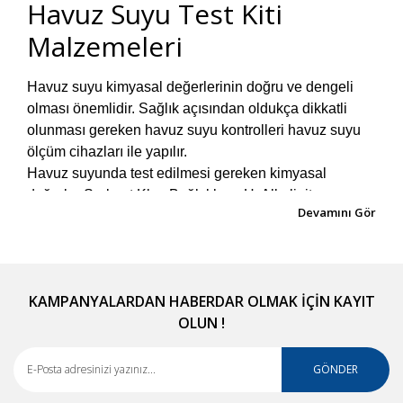
Havuz Suyu Test Kiti
Malzemeleri
Havuz suyu kimyasal değerlerinin doğru ve dengeli
olması önemlidir. Sağlık açısından oldukça dikkatli
olunması gereken havuz suyu kontrolleri havuz suyu
ölçüm cihazları ile yapılır.
Havuz suyunda test edilmesi gereken kimyasal
değerler Serbest Klor, Bağlı klor, pH, Alkalinite ve
siyanürik asit olarak belirlenmiştir. Test kitleri ile günlük
ölçümler yapılabilir. Ölçüm yapmak hem sağlık hem de
ekonomik açısından önem taşır. İdeal olması gereken
kimyasal değerler dengesini kaybetmiş suda bakteri
KAMPANYALARDAN HABERDAR OLMAK İÇİN KAYIT
sorunu olur. Sağlığa zararlı kimyasal dengesizlikler
OLUN !
göz yanması, cilt sorunları ve diğer sağlık sorunlarına
yol açabilir.
Ayrıca havuza yapılan ekonomik yatırımlar da testler
GÖNDER
yapılıp sonuçlarına göre düzenlemeler uygulanmazsa