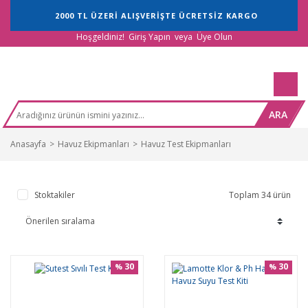
2000 TL ÜZERİ ALIŞVERİŞTE ÜCRETSİZ KARGO
Hoşgeldiniz!
Giriş Yapın
veya
Üye Olun
ARA
Anasayfa
Havuz Ekipmanları
Havuz Test Ekipmanları
Stoktakiler
Toplam 34 ürün
30
30
%
%