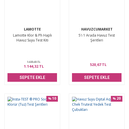
LAMOTTE
HAVUZCUMARKET
Lamotte Klor & Ph Haplı
5'i 1 Arada Havuz Test
Havuz Suyu Test Kiti
Şeritleri
1.430,40 TL
520,67 TL
1.144,32 TL
SEPETE EKLE
SEPETE EKLE
10
20
%
%