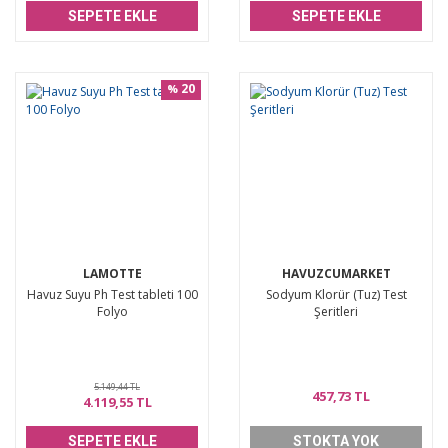
SEPETE EKLE
SEPETE EKLE
20
%
LAMOTTE
HAVUZCUMARKET
Havuz Suyu Ph Test tableti 100
Sodyum Klorür (Tuz) Test
Folyo
Şeritleri
5.149,44 TL
457,73 TL
4.119,55 TL
SEPETE EKLE
STOKTA YOK