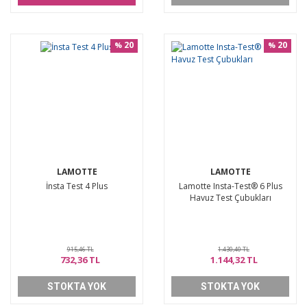
20
20
%
%
LAMOTTE
LAMOTTE
İnsta Test 4 Plus
Lamotte Insta-Test® 6 Plus
Havuz Test Çubukları
915,46 TL
1.430,40 TL
732,36 TL
1.144,32 TL
STOKTA YOK
STOKTA YOK