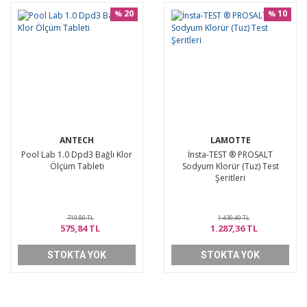
20
10
%
%
ANTECH
LAMOTTE
Pool Lab 1.0 Dpd3 Bağlı Klor
İnsta-TEST ® PROSALT
Ölçüm Tableti
Sodyum Klorür (Tuz) Test
Şeritleri
719,80 TL
1.430,40 TL
575,84 TL
1.287,36 TL
STOKTA YOK
STOKTA YOK