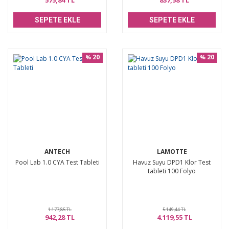
575,84 TL
837,58 TL
SEPETE EKLE
SEPETE EKLE
20
20
%
%
ANTECH
LAMOTTE
Pool Lab 1.0 CYA Test Tableti
Havuz Suyu DPD1 Klor Test
tableti 100 Folyo
1.177,85 TL
5.149,44 TL
942,28 TL
4.119,55 TL