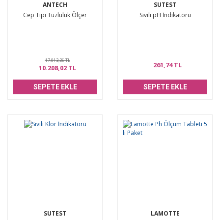
ANTECH
SUTEST
Cep Tipi Tuzluluk Ölçer
Sıvılı pH İndikatörü
17.013,36 TL
261,74 TL
10.208,02 TL
SEPETE EKLE
SEPETE EKLE
SUTEST
LAMOTTE