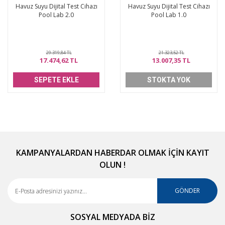
Havuz Suyu Dijital Test Cihazı
Havuz Suyu Dijital Test Cihazı
Pool Lab 2.0
Pool Lab 1.0
29.319,84 TL
21.323,52 TL
17.474,62 TL
13.007,35 TL
SEPETE EKLE
STOKTA YOK
KAMPANYALARDAN HABERDAR OLMAK İÇİN KAYIT
OLUN !
GÖNDER
SOSYAL MEDYADA BİZ