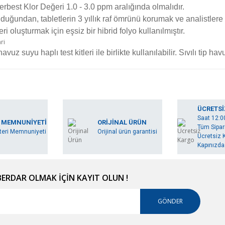
best Klor Değeri 1.0 - 3.0 ppm aralığında olmalıdır.
uğundan, tabletlerin 3 yıllık raf ömrünü korumak ve analistlere 
ri oluşturmak için eşsiz bir hibrid folyo kullanılmıştır.
vuz suyu haplı test kitleri ile birlikte kullanılabilir. Sıvılı tip havu
rında ve diğer konularda yetersiz gördüğünüz noktaları öneri formunu kullan
Bu ürüne ilk yorumu siz yapın!
ÜCRETSİ
Saat 12:0
miyor.
 MEMNUNİYETİ
ORİJİNAL ÜRÜN
Tüm Sipari
Yorum Yaz
eri Memnuniyeti
Orijinal ürün garantisi
Ücretsiz K
Kapınızda.
RDAR OLMAK İÇİN KAYIT OLUN !
GÖNDER