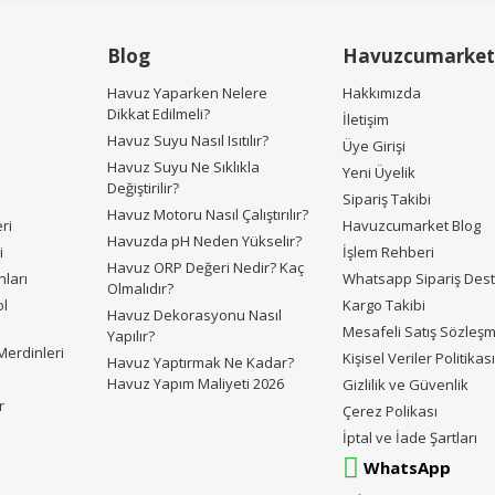
Gönder
Blog
Havuzcumarket
Havuz Yaparken Nelere
Hakkımızda
Dikkat Edilmeli?
İletişim
Havuz Suyu Nasıl Isıtılır?
Üye Girişi
Havuz Suyu Ne Sıklıkla
Yeni Üyelik
Değiştirilir?
Sipariş Takibi
Havuz Motoru Nasıl Çalıştırılır?
ri
Havuzcumarket Blog
Havuzda pH Neden Yükselir?
i
İşlem Rehberi
Havuz ORP Değeri Nedir? Kaç
ları
Whatsapp Sipariş Des
Olmalıdır?
ol
Kargo Takibi
Havuz Dekorasyonu Nasıl
Mesafeli Satış Sözleş
Yapılır?
erdinleri
Kişisel Veriler Politikas
Havuz Yaptırmak Ne Kadar?
Havuz Yapım Maliyeti 2026
Gizlilik ve Güvenlik
r
Çerez Polikası
İptal ve İade Şartları
WhatsApp