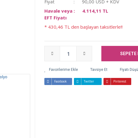
Fiyat
90,00 USD + KDV
Havale veya
4.114,11 TL
EFT Fiyatı
* 430,46 TL den başlayan taksitlerle!!
SEPETE 
Tavsiye Et
Fiyatı Düş
Facebook
Twitter
Pinterest