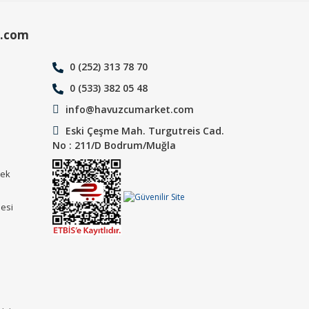
.com
0 (252) 313 78 70
0 (533) 382 05 48
info@havuzcumarket.com
Eski Çeşme Mah. Turgutreis Cad.
No : 211/D Bodrum/Muğla
tek
mesi
ı