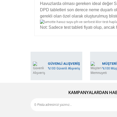
Havuzlarda olması gereken ideal değer Ser
DPD tabletleri son derece neme duyarlı old
gerekli olan özel olarak oluşturulmuş bliste
Not: Sadece test tableti fiyatı olup, ancak ha
Bu ürünün fiyat bilgisi, resim, ürün açıklamala
Görüş ve önerileriniz için teşekkür ederiz.
Ürün resmi kalitesiz, bozuk veya görüntülene
GÜVENLİ ALIŞVERİŞ
MÜŞTERİ
%100 Güvenli Alışveriş
%100 Müşt
Ürün açıklamasında eksik bilgiler bulunuyor.
Ürün bilgilerinde hatalar bulunuyor.
Ürün fiyatı diğer sitelerden daha pahalı.
Bu ürüne benzer farklı alternatifler olmalı.
KAMPANYALARDAN HABE