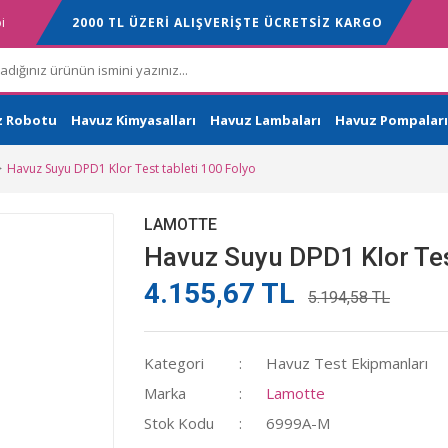
i
2000 TL ÜZERİ ALIŞVERİŞTE ÜCRETSİZ KARGO
z Robotu
Havuz Kimyasalları
Havuz Lambaları
Havuz Pompaları
Havuz Suyu DPD1 Klor Test tableti 100 Folyo
LAMOTTE
Havuz Suyu DPD1 Klor Tes
4.155,67 TL
5.194,58 TL
Kategori
Havuz Test Ekipmanları
Marka
Lamotte
Stok Kodu
6999A-M