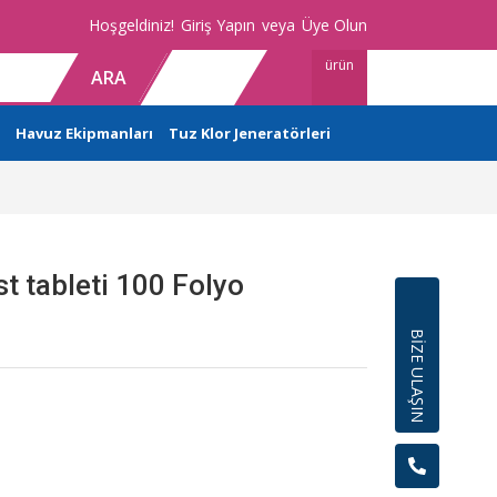
Hoşgeldiniz!
Giriş Yapın
veya
Üye Olun
ürün
ARA
Havuz Ekipmanları
Tuz Klor Jeneratörleri
t tableti 100 Folyo
BİZE ULAŞIN