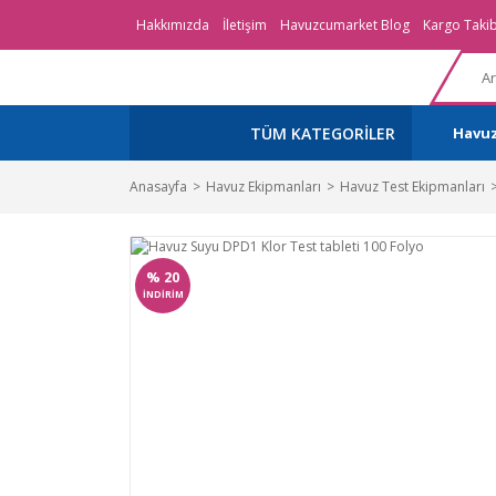
Hakkımızda
İletişim
Havuzcumarket Blog
Kargo Takib
TÜM KATEGORİLER
Havu
Anasayfa
Havuz Ekipmanları
Havuz Test Ekipmanları
%
20
İNDİRİM