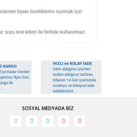
istenen baskı özelliklerini sunmak için
z suyu test kitleri ile birlikte kullanılmaz.
arak tarafımıza iletebilirsiniz.
HIZLI ve KOLAY İADE
Z KARGO
Satın aldığınız ürünleri
0'ye Kadar Verilen
teslim aldığınız tarihten
şleriniz Aynı Gün,
itibaren 14 Gün içerisinde
argo İle
ücretsiz ve kolayca iade
..
edebilirsiniz...
SOSYAL MEDYADA BİZ