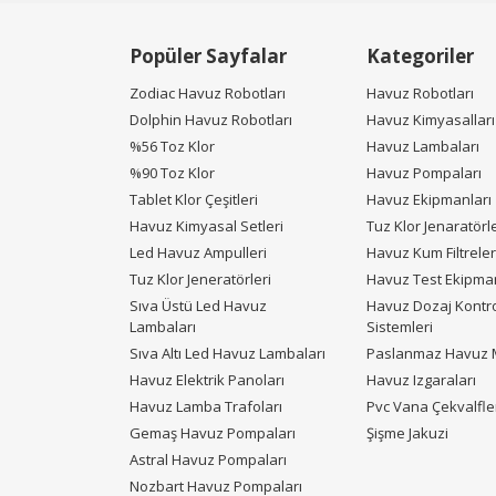
Popüler Sayfalar
Kategoriler
Zodiac Havuz Robotları
Havuz Robotları
Dolphin Havuz Robotları
Havuz Kimyasalları
%56 Toz Klor
Havuz Lambaları
%90 Toz Klor
Havuz Pompaları
Tablet Klor Çeşitleri
Havuz Ekipmanları
Havuz Kimyasal Setleri
Tuz Klor Jenaratörle
Led Havuz Ampulleri
Havuz Kum Filtreler
Tuz Klor Jeneratörleri
Havuz Test Ekipman
Sıva Üstü Led Havuz
Havuz Dozaj Kontr
Lambaları
Sistemleri
Sıva Altı Led Havuz Lambaları
Paslanmaz Havuz M
Havuz Elektrik Panoları
Havuz Izgaraları
Havuz Lamba Trafoları
Pvc Vana Çekvalfle
Gemaş Havuz Pompaları
Şişme Jakuzi
Astral Havuz Pompaları
Nozbart Havuz Pompaları