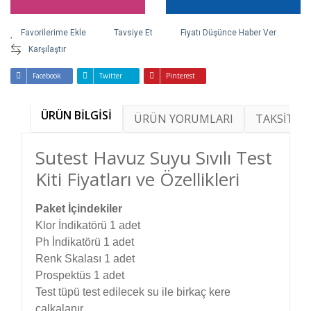
Tavsiye Et
Fiyatı Düşünce Haber Ver
Karşılaştır
Facebook
Twitter
Pinterest
ÜRÜN BİLGİSİ
ÜRÜN YORUMLARI
TAKSİT SE
Sutest Havuz Suyu Sıvılı Test
Kiti Fiyatları ve Özellikleri
Paket İçindekiler
Klor İndikatörü 1 adet
Ph İndikatörü 1 adet
Renk Skalası 1 adet
Prospektüs 1 adet
Test tüpü test edilecek su ile birkaç kere
çalkalanır.