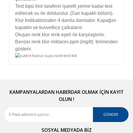
Test tüpü klor tarafının işaretli yerine kadar test
edilecek su ile doldurulur. (Sarı kapaklı bölüm).
Klor İndikatöründen 4 damla damlatılır. Kapağını
kapatılır ve kuvvetlice çalkalanır.
Oluşan renk klor renk eşeli ile karşılaştırılır.
Benzer renk klor miktarını ppm (mg/lt) biriminden
gösterir.
Bu ürünün fiyat bilgisi, resim, ürün açıklamalarında
ve diğer konularda yetersiz gördüğünüz noktaları
Bu ürüne ilk yorumu siz yapın!
öneri formunu kullanarak tarafımıza iletebilirsiniz.
Görüş ve önerileriniz için teşekkür ederiz.
KAMPANYALARDAN HABERDAR OLMAK İÇİN KAYIT
OLUN !
Yorum Yaz
Ürün resmi kalitesiz, bozuk veya görüntülenemiyor.
Ürün açıklamasında eksik bilgiler bulunuyor.
GÖNDER
Ürün bilgilerinde hatalar bulunuyor.
SOSYAL MEDYADA BİZ
Ürün fiyatı diğer sitelerden daha pahalı.