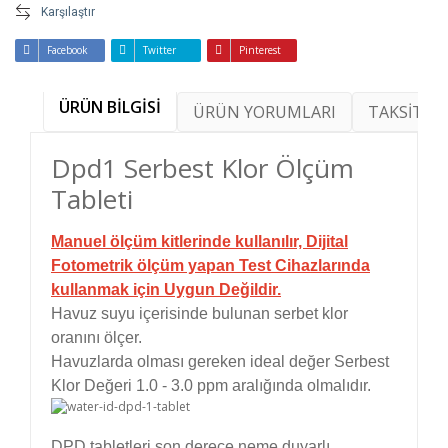
Karşılaştır
Facebook
Twitter
Pinterest
ÜRÜN BİLGİSİ
ÜRÜN YORUMLARI
TAKSİT SE
Dpd1 Serbest Klor Ölçüm
Tableti
Manuel ölçüm kitlerinde kullanılır, Dijital
Fotometrik ölçüm yapan Test Cihazlarında
kullanmak için Uygun Değildir.
Havuz suyu içerisinde bulunan serbet klor
oranını ölçer.
Havuzlarda olması gereken ideal değer Serbest
Klor Değeri 1.0 - 3.0 ppm aralığında olmalıdır.
DPD tabletleri son derece neme duyarlı