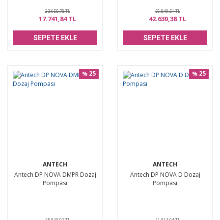
23.655,78 TL
56.840,51 TL
17.741,84 TL
42.630,38 TL
SEPETE EKLE
SEPETE EKLE
25
25
%
%
ANTECH
ANTECH
Antech DP NOVA DMPR Dozaj
Antech DP NOVA D Dozaj
Pompası
Pompası
55.840,97 TL
41.914,04 TL