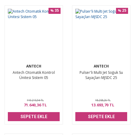
35
25
%
%
ANTECH
ANTECH
Antech Otomatik Kontrol
Pulser'li Multi Jet Soğuk Su
Ünitesi Sistem 05
Sayaçları MJSDC 25
110.215,94 TL
18.258,26 TL
71.640,36 TL
13.693,70 TL
SEPETE EKLE
SEPETE EKLE