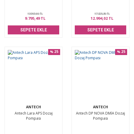
13.060,66 TL
17.325,36 TL
9.795,49 TL
12.994,02 TL
SEPETE EKLE
SEPETE EKLE
25
25
%
%
ANTECH
ANTECH
Antech Lara APS Dozaj
Antech DP NOVA DMİA Dozaj
Pompası
Pompası