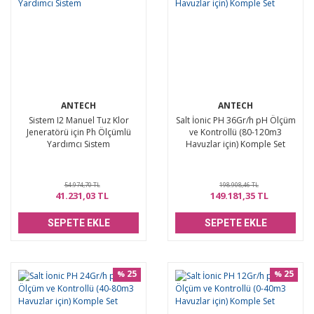
ANTECH
ANTECH
Sistem I2 Manuel Tuz Klor
Salt İonic PH 36Gr/h pH Ölçüm
Jeneratörü için Ph Ölçümlü
ve Kontrollü (80-120m3
Yardımcı Sistem
Havuzlar için) Komple Set
54.974,70 TL
198.908,46 TL
41.231,03 TL
149.181,35 TL
SEPETE EKLE
SEPETE EKLE
25
25
%
%