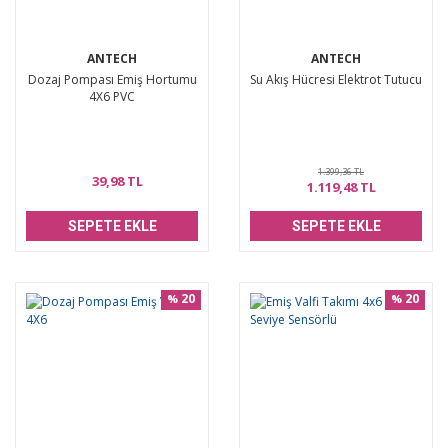
ANTECH
ANTECH
Dozaj Pompası Emiş Hortumu
Su Akış Hücresi Elektrot Tutucu
4X6 PVC
1.399,36 TL
39,98 TL
1.119,48 TL
SEPETE EKLE
SEPETE EKLE
20
20
%
%