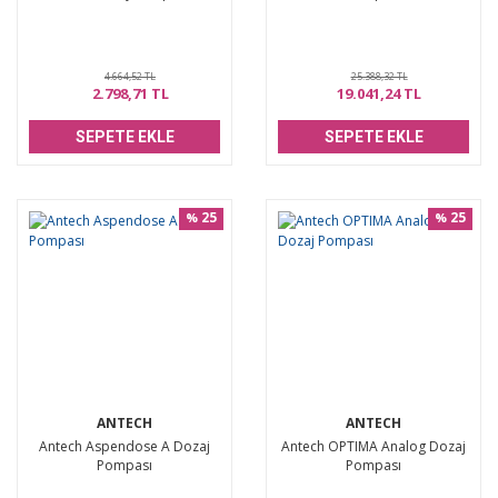
4.664,52 TL
25.388,32 TL
2.798,71 TL
19.041,24 TL
SEPETE EKLE
SEPETE EKLE
25
25
%
%
ANTECH
ANTECH
Antech Aspendose A Dozaj
Antech OPTIMA Analog Dozaj
Pompası
Pompası