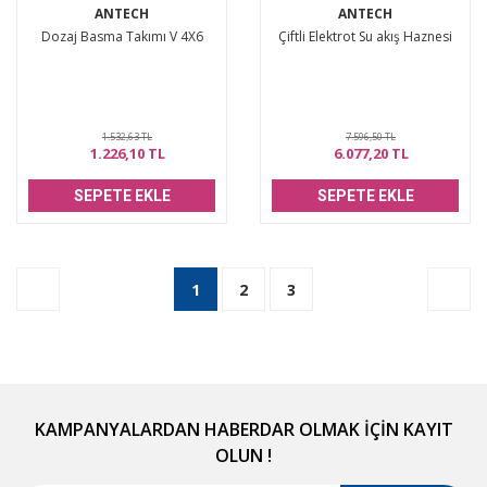
ANTECH
ANTECH
Dozaj Basma Takımı V 4X6
Çiftli Elektrot Su akış Haznesi
1.532,63 TL
7.596,50 TL
1.226,10 TL
6.077,20 TL
SEPETE EKLE
SEPETE EKLE
1
2
3
KAMPANYALARDAN HABERDAR OLMAK İÇİN KAYIT
OLUN !