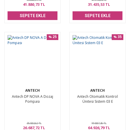
41.880,73 TL
31.435,53 TL
SEPETE EKLE
SEPETE EKLE
25
35
%
%
ANTECH
ANTECH
Antech DP NOVA A Dozaj
Antech Otomatik Kontrol
Pompası
Ünitesi Sistem 03 E
35.583,62 TL
99.887,36 TL
26.687,72 TL
64.926,79 TL