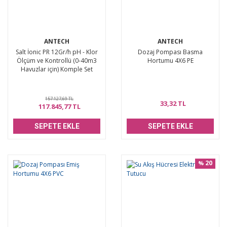
ANTECH
ANTECH
Salt İonic PR 12Gr/h pH - Klor
Dozaj Pompası Basma
Ölçüm ve Kontrollü (0-40m3
Hortumu 4X6 PE
Havuzlar için) Komple Set
157.127,69 TL
33,32 TL
117.845,77 TL
SEPETE EKLE
SEPETE EKLE
20
%