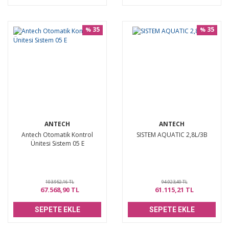
35
35
%
%
ANTECH
ANTECH
Antech Otomatik Kontrol
SISTEM AQUATIC 2,8L/3B
Ünitesi Sistem 05 E
103.952,16 TL
94.023,40 TL
67.568,90 TL
61.115,21 TL
SEPETE EKLE
SEPETE EKLE