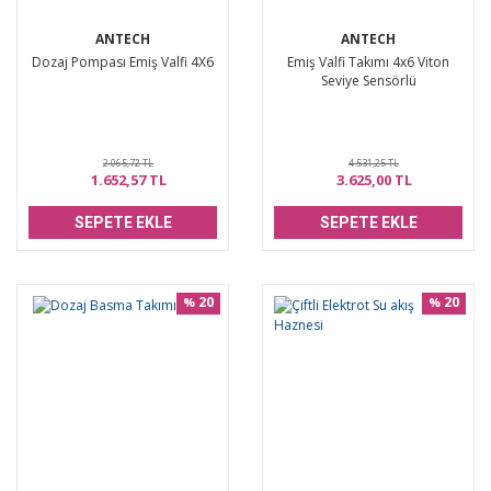
ANTECH
ANTECH
Dozaj Pompası Emiş Valfi 4X6
Emiş Valfi Takımı 4x6 Viton
Seviye Sensörlü
2.065,72 TL
4.531,25 TL
1.652,57 TL
3.625,00 TL
SEPETE EKLE
SEPETE EKLE
20
20
%
%