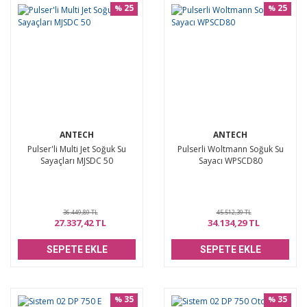
25
25
%
%
ANTECH
ANTECH
Pulser'li Multi Jet Soğuk Su
Pulserli Woltmann Soğuk Su
Sayaçları MJSDC 50
Sayacı WPSCD80
36.449,89 TL
45.512,39 TL
27.337,42 TL
34.134,29 TL
SEPETE EKLE
SEPETE EKLE
35
35
%
%