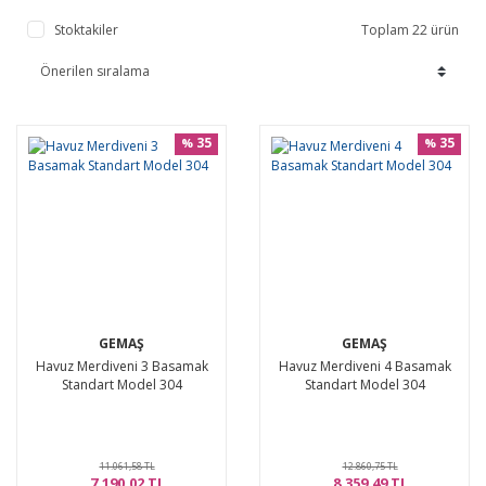
Stoktakiler
Toplam 22 ürün
35
35
%
%
GEMAŞ
GEMAŞ
Havuz Merdiveni 3 Basamak
Havuz Merdiveni 4 Basamak
Standart Model 304
Standart Model 304
11.061,58 TL
12.860,75 TL
7.190,02 TL
8.359,49 TL