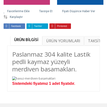
Tavsiye Et
Fiyatı Düşünce Haber Ver
Karşılaştır
Facebook
Twitter
Pinterest
ÜRÜN BİLGİSİ
ÜRÜN YORUMLARI
TAKSİT SE
Paslanmaz 304 kalite Lastik
pedli kaymaz yüzeyli
merdiven basamakları.
Sistemdeki fiyatımız 1 adet fiyatıdır.
Bu ürünün fiyat bilgisi, resim, ürün açıklamalarında
ve diğer konularda yetersiz gördüğünüz noktaları
Bu ürüne ilk yorumu siz yapın!