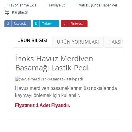
Tavsiye Et
Fiyatı Düşünce Haber Ver
Karşılaştır
Facebook
Twitter
Pinterest
ÜRÜN BİLGİSİ
ÜRÜN YORUMLARI
TAKSİT SE
İnoks Havuz Merdiven
Basamağı Lastik Pedi
Havuz merdiven basamaklarının üst noktalarında
kaymayı önlemek için kullanılır.
Fiyatımız 1 Adet Fiyatıdır.
Bu ürünün fiyat bilgisi, resim, ürün açıklamalarında