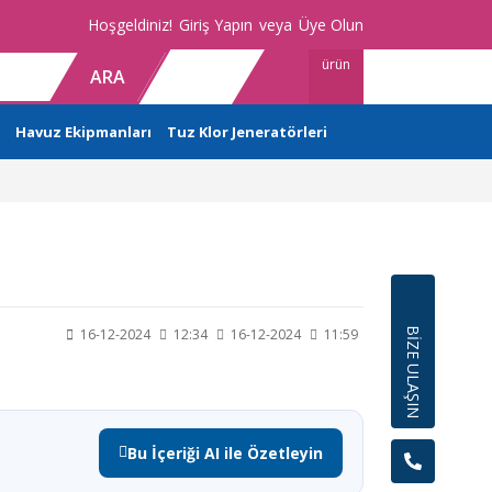
Hoşgeldiniz!
Giriş Yapın
veya
Üye Olun
ürün
ARA
Havuz Ekipmanları
Tuz Klor Jeneratörleri
BİZE ULAŞIN
16-12-2024
12:34
16-12-2024
11:59
Bu İçeriği AI ile Özetleyin