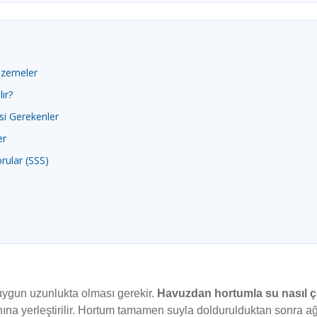
lzemeler
ır?
i Gerekenler
er
ular (SSS)
ygun uzunlukta olması gerekir.
Havuzdan hortumla su nasıl çe
nına yerleştirilir. Hortum tamamen suyla doldurulduktan sonra 