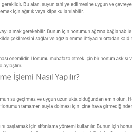
gereklidir. Bu alan, suyun tahliye edilmesine uygun ve çevreye 
ek için ağırlık veya klips kullanılabilir.
avayı almak gerekebilir. Bunun için hortumun ağzına bağlanabil
ekilde çekilmesini sağlar ve ağızla emme ihtiyacını ortadan kaldırı
sı önemlidir. Hortumu muhafaza etmek için bir hortum askısı ve
aylaştırır.
 İşlemi Nasıl Yapılır?
tumun su geçirmez ve uygun uzunlukta olduğundan emin olun. H
n. Hortumun tamamen suyla dolması için içine hava girmediğinde
nı başlatmak için sifonlama yöntemi kullanılır. Bunun için hort