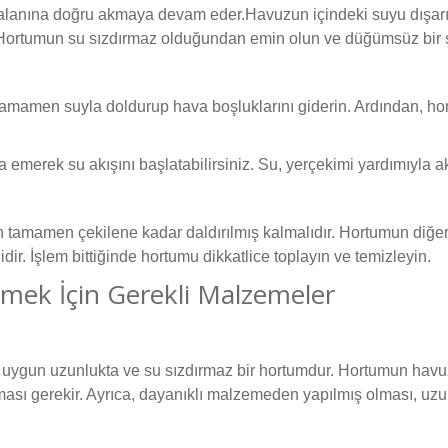
ye alanına doğru akmaya devam eder.Havuzun içindeki suyu dışarı
 Hortumun su sızdırmaz olduğundan emin olun ve düğümsüz bir şe
tamamen suyla doldurup hava boşluklarını giderin. Ardından, h
a emerek su akışını başlatabilirsiniz. Su, yerçekimi yardımıyla 
 tamamen çekilene kadar daldırılmış kalmalıdır. Hortumun diğer
r. İşlem bittiğinde hortumu dikkatlice toplayın ve temizleyin.
ek İçin Gerekli Malzemeler
uygun uzunlukta ve su sızdırmaz bir hortumdur. Hortumun havu
ası gerekir. Ayrıca, dayanıklı malzemeden yapılmış olması, uzun 