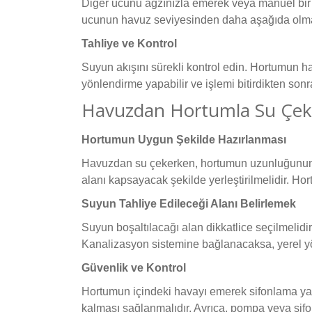
Diğer ucunu ağzınızla emerek veya manuel bir s
ucunun havuz seviyesinden daha aşağıda olmas
Tahliye ve Kontrol
Suyun akışını sürekli kontrol edin. Hortumun 
yönlendirme yapabilir ve işlemi bitirdikten son
Havuzdan Hortumla Su Çeke
Hortumun Uygun Şekilde Hazırlanması
Havuzdan su çekerken, hortumun uzunluğunun v
alanı kapsayacak şekilde yerleştirilmelidir. Ho
Suyun Tahliye Edileceği Alanı Belirlemek
Suyun boşaltılacağı alan dikkatlice seçilmelidi
Kanalizasyon sistemine bağlanacaksa, yerel yö
Güvenlik ve Kontrol
Hortumun içindeki havayı emerek sifonlama yap
kalması sağlanmalıdır. Ayrıca, pompa veya sifon