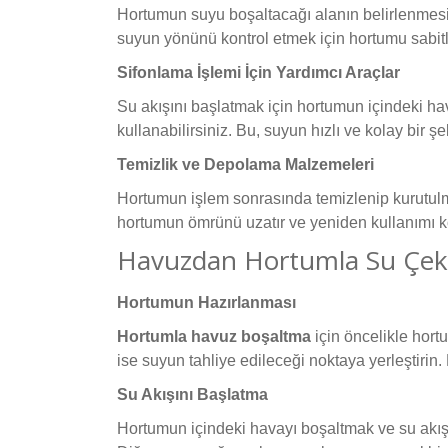
Hortumun suyu boşaltacağı alanın belirlenmesi 
suyun yönünü kontrol etmek için hortumu sabitlem
Sifonlama İşlemi İçin Yardımcı Araçlar
Su akışını başlatmak için hortumun içindeki h
kullanabilirsiniz. Bu, suyun hızlı ve kolay bir ş
Temizlik ve Depolama Malzemeleri
Hortumun işlem sonrasında temizlenip kurutulma
hortumun ömrünü uzatır ve yeniden kullanımı kol
Havuzdan Hortumla Su Çekme
Hortumun Hazırlanması
Hortumla havuz boşaltma
için öncelikle hor
ise suyun tahliye edileceği noktaya yerleştiri
Su Akışını Başlatma
Hortumun içindeki havayı boşaltmak ve su akışı