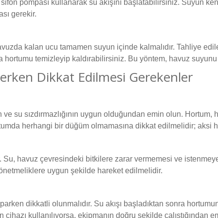
ifon pompası kullanarak su akışını başlatabilirsiniz. Suyun ken
ı gerekir.
havuzda kalan ucu tamamen suyun içinde kalmalıdır. Tahliye edi
ra hortumu temizleyip kaldırabilirsiniz. Bu yöntem, havuz suyunu 
rken Dikkat Edilmesi Gerekenler
e su sızdırmazlığının uygun olduğundan emin olun. Hortum, ha
rtumda herhangi bir düğüm olmamasına dikkat edilmelidir; aksi ha
r. Su, havuz çevresindeki bitkilere zarar vermemesi ve istenmeye
netmeliklere uygun şekilde hareket edilmelidir.
arken dikkatli olunmalıdır. Su akışı başladıktan sonra hortumu
 cihazı kullanılıyorsa, ekipmanın doğru şekilde çalıştığından e