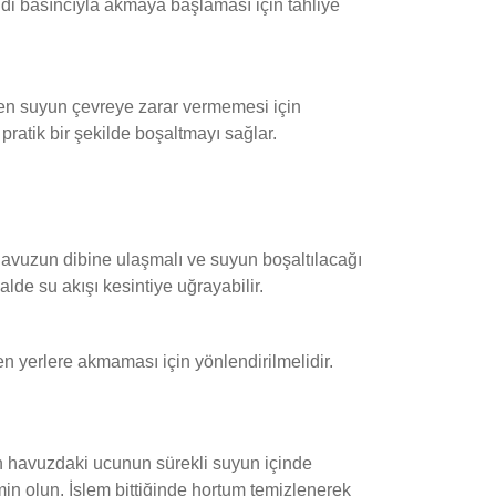
di basıncıyla akmaya başlaması için tahliye
len suyun çevreye zarar vermemesi için
pratik bir şekilde boşaltmayı sağlar.
vuzun dibine ulaşmalı ve suyun boşaltılacağı
lde su akışı kesintiye uğrayabilir.
n yerlere akmaması için yönlendirilmelidir.
n havuzdaki ucunun sürekli suyun içinde
min olun. İşlem bittiğinde hortum temizlenerek