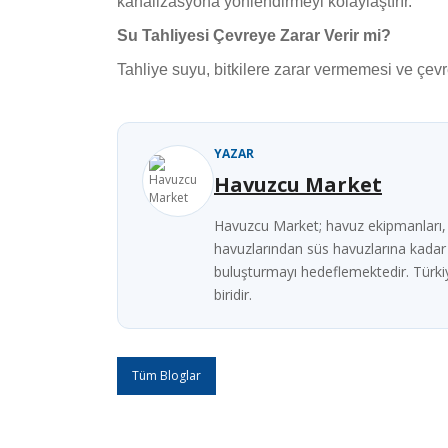
kanalizasyona yönlendirmeyi kolaylaştırır.
Su Tahliyesi Çevreye Zarar Verir mi?
Tahliye suyu, bitkilere zarar vermemesi ve çevr
YAZAR
Havuzcu Market
Havuzcu Market; havuz ekipmanları, k
havuzlarından süs havuzlarına kadar fa
buluşturmayı hedeflemektedir. Türkiy
biridir.
Tüm Bloglar