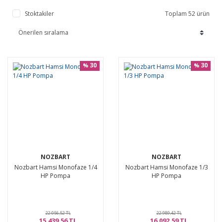
Stoktakiler
Toplam 52 ürün
30
30
%
%
NOZBART
NOZBART
Nozbart Hamsi Monofaze 1/4
Nozbart Hamsi Monofaze 1/3
HP Pompa
HP Pompa
22.056,52 TL
22.989,42 TL
15.439,56 TL
16.092,59 TL