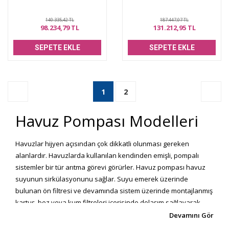
140.335,42 TL
187.447,07 TL
98.234,79 TL
131.212,95 TL
SEPETE EKLE
SEPETE EKLE
1
2
Havuz Pompası Modelleri
Havuzlar hijyen açısından çok dikkatli olunması gereken
alanlardır. Havuzlarda kullanılan kendinden emişli, pompalı
sistemler bir tür arıtma görevi görürler. Havuz pompası havuz
suyunun sirkülasyonunu sağlar. Suyu emerek üzerinde
bulunan ön filtresi ve devamında sistem üzerinde montajlanmış
kartuş, bez veya kum filtreleri içerisinde dolaşım sağlayarak
suyu filtreler. Havuz suyunun temiz kalmasını sağlayan
pompalar aynı zamanda havuz kimyasallarını da dengeler. Bu