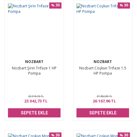
30
30
%
%
NOZBART
NOZBART
Nozbart Şirin Trifaze 1 HP
Nozbart Coşkun Trifaze 1.5
Pompa
HP Pompa
32.918,18 TL
37.382,80 TL
23.042,73 TL
26.167,96 TL
SEPETE EKLE
SEPETE EKLE
30
30
%
%