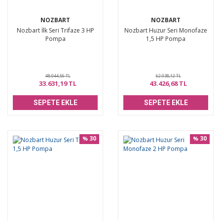
NOZBART
NOZBART
Nozbart İlk Seri Trifaze 3 HP
Nozbart Huzur Seri Monofaze
Pompa
1,5 HP Pompa
48.044,56 TL
62.038,12 TL
33.631,19 TL
43.426,68 TL
SEPETE EKLE
SEPETE EKLE
30
30
%
%