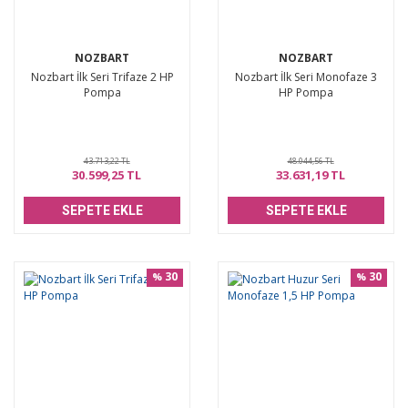
NOZBART
NOZBART
Nozbart İlk Seri Trifaze 2 HP
Nozbart İlk Seri Monofaze 3
Pompa
HP Pompa
43.713,22 TL
48.044,56 TL
30.599,25 TL
33.631,19 TL
SEPETE EKLE
SEPETE EKLE
30
30
%
%