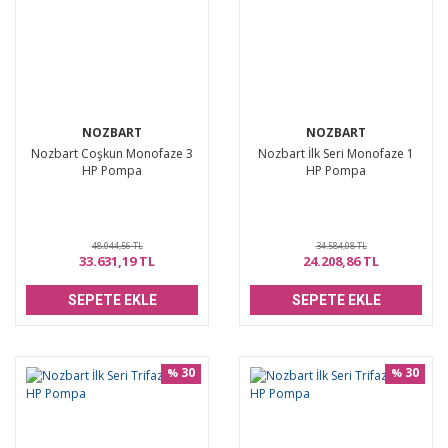
NOZBART
NOZBART
Nozbart Coşkun Monofaze 3
Nozbart İlk Seri Monofaze 1
HP Pompa
HP Pompa
48.044,56 TL
34.584,08 TL
33.631,19 TL
24.208,86 TL
SEPETE EKLE
SEPETE EKLE
30
30
%
%