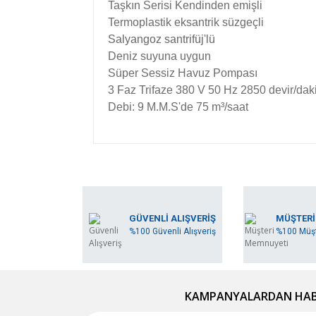
Taşkın Serisi Kendinden emişli
Termoplastik eksantrik süzgeçli
Salyangoz santrifüj'lü
Deniz suyuna uygun
Süper Sessiz Havuz Pompası
3 Faz Trifaze 380 V 50 Hz 2850 devir/dak
Debi: 9 M.M.S'de 75 m³/saat
Bu ürünün fiyat bilgisi, resim, ürün açıklamala
Görüş ve önerileriniz için teşekkür ederiz.
Ürün resmi kalitesiz, bozuk veya görüntülene
GÜVENLİ ALIŞVERİŞ
MÜŞTERİ
%100 Güvenli Alışveriş
%100 Müşt
Ürün açıklamasında eksik bilgiler bulunuyor.
Ürün bilgilerinde hatalar bulunuyor.
Ürün fiyatı diğer sitelerden daha pahalı.
Bu ürüne benzer farklı alternatifler olmalı.
KAMPANYALARDAN HABE