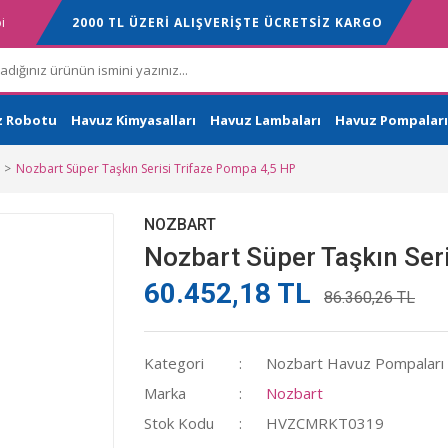
i
2000 TL ÜZERİ ALIŞVERİŞTE ÜCRETSİZ KARGO
z Robotu
Havuz Kimyasalları
Havuz Lambaları
Havuz Pompaları
Nozbart Süper Taşkın Serisi Trifaze Pompa 4,5 HP
NOZBART
Nozbart Süper Taşkın Ser
60.452,18 TL
86.360,26 TL
Kategori
Nozbart Havuz Pompaları
Marka
Nozbart
Stok Kodu
HVZCMRKT0319