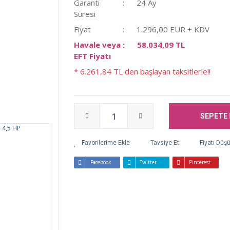
Garanti
24 Ay
Süresi
Fiyat
1.296,00 EUR + KDV
Havale veya
58.034,09 TL
EFT Fiyatı
* 6.261,84 TL den başlayan taksitlerle!!
SEPETE 
Tavsiye Et
Fiyatı Düş
Facebook
Twitter
Pinterest