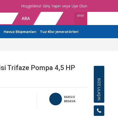
Hoşgeldiniz!
Giriş Yapın
veya
Üye Olun
ürün
ARA
Havuz Ekipmanları
Tuz Klor Jeneratörleri
isi Trifaze Pompa 4,5 HP
BİZE ULAŞIN
KARGO
BEDAVA