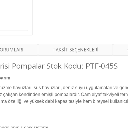
YORUMLARI
TAKSİT SEÇENEKLERİ
risi Pompalar Stok Kodu: PTF-045S
sarım
me havuzları, süs havuzları, deniz suyu uygulamaları ve genel sı
iz çalışan kendinden emişli pompalardır. Cam elyaf takviyeli te
şma özelliği ve yüksek debi kapasitesiyle hem bireysel kullanıcılar
dengelenmiş çark sistemi