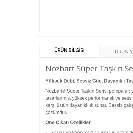
ÜRÜN BİLGİSİ
ÜRÜN 
Nozbart Süper Taşkın Se
Yüksek Debi, Sessiz Güç, Dayanıklı Ta
Nozbart® Süper Taşkın Serisi pompalar; yüz
tasarlanmış, yüksek performanslı ve sess
karşı üstün dayanıklılık sunar. Sessiz çalı
çözümdür.
Öne Çıkan Özellikler
Sessiz ve titreşimsiz çalışma için tam 