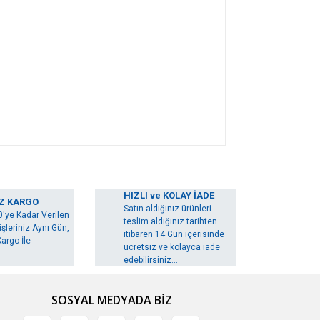
arak tarafımıza iletebilirsiniz.
HIZLI ve KOLAY İADE
Z KARGO
Satın aldığınız ürünleri
0'ye Kadar Verilen
teslim aldığınız tarihten
şleriniz Aynı Gün,
itibaren 14 Gün içerisinde
argo İle
ücretsiz ve kolayca iade
..
edebilirsiniz...
SOSYAL MEDYADA BİZ