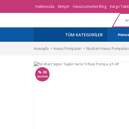
Hakkımızda
İletişim
Havuzcumarket Blog
Kargo Takib
TÜM KATEGORİLER
Havu
Anasayfa
Havuz Pompaları
Nozbart Havuz Pompaları
%
30
İNDİRİM