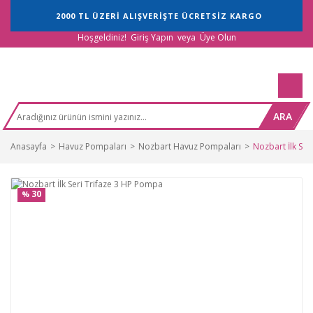
2000 TL ÜZERİ ALIŞVERİŞTE ÜCRETSİZ KARGO
Hoşgeldiniz!
Giriş Yapın
veya
Üye Olun
ARA
Anasayfa
Havuz Pompaları
Nozbart Havuz Pompaları
Nozbart İlk Se
30
%