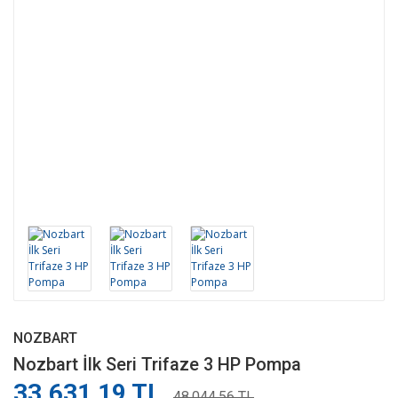
NOZBART
Nozbart İlk Seri Trifaze 3 HP Pompa
33.631,19 TL
48.044,56 TL