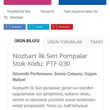
Tavsiye Et
Fiyatı Düşünce Haber Ver
Karşılaştır
Facebook
Twitter
Pinterest
ÜRÜN BİLGİSİ
ÜRÜN YORUMLARI
TAKSİT SE
Nozbart İlk Seri Pompalar
Stok Kodu: PTF-030
Güvenilir Performans, Sessiz Çalışma, Uygun
Maliyet
Nozbart® İlk Seri pompalar; genel sıvı transferi
uygulamaları için geliştirilmiş, kullanıcı dostu,
verimli ve ekonomik çözümler sunan kendinden
emişli pompalardır. Temiz su, hafif kimyasal