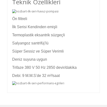
Teknik Özellikleri
Ön filtreli
İlk Serisi Kendinden emişli
Termoplastik eksantrik süzgeçli
Salyangoz santrifüj'lü
Süper Sessiz ve Süper Verimli
Deniz suyuna uygun
Trifaze 380 V 50 Hz 2850 devir/dakika
Debi: 9 M.M.S'de 32 m³/saat
Bu ürünün fiyat bilgisi, resim, ürün açıklamalarında
ve diğer konularda yetersiz gördüğünüz noktaları