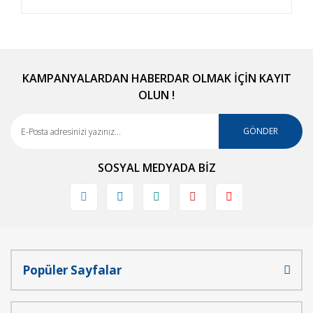
Bu ürünün fiyat bilgisi, resim, ürün açıklamalarında
ve diğer konularda yetersiz gördüğünüz noktaları
Bu ürüne ilk yorumu siz yapın!
öneri formunu kullanarak tarafımıza iletebilirsiniz.
Görüş ve önerileriniz için teşekkür ederiz.
KAMPANYALARDAN HABERDAR OLMAK İÇİN KAYIT
OLUN !
Yorum Yaz
Ürün resmi kalitesiz, bozuk veya görüntülenemiyor.
Ürün açıklamasında eksik bilgiler bulunuyor.
GÖNDER
Ürün bilgilerinde hatalar bulunuyor.
SOSYAL MEDYADA BİZ
Ürün fiyatı diğer sitelerden daha pahalı.
Bu ürüne benzer farklı alternatifler olmalı.
Popüler Sayfalar
Gönder