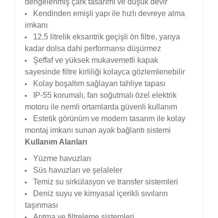
dengelenmiş çark tasarımı ve düşük devir
Kendinden emişli yapı ile hızlı devreye alma
imkanı
12,5 litrelik eksantrik geçişli ön filtre, yarıya
kadar dolsa dahi performansı düşürmez
Şeffaf ve yüksek mukavemetli kapak
sayesinde filtre kirliliği kolayca gözlemlenebilir
Kolay boşaltım sağlayan tahliye tapası
IP-55 korumalı, fan soğutmalı özel elektrik
motoru ile nemli ortamlarda güvenli kullanım
Estetik görünüm ve modern tasarım ile kolay
montaj imkanı sunan ayak bağlantı sistemi
Kullanım Alanları
Yüzme havuzları
Süs havuzları ve şelaleler
Temiz su sirkülasyon ve transfer sistemleri
Deniz suyu ve kimyasal içerikli sıvıların
taşınması
Arıtma ve filtreleme sistemleri