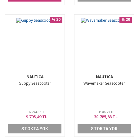
20
20
%
%
NAUTICA
NAUTICA
Guppy Seascooter
Wavemaker Seascooter
12.244,37 TL
38.482,29 TL
9.795,49 TL
30.785,83 TL
STOKTA YOK
STOKTA YOK