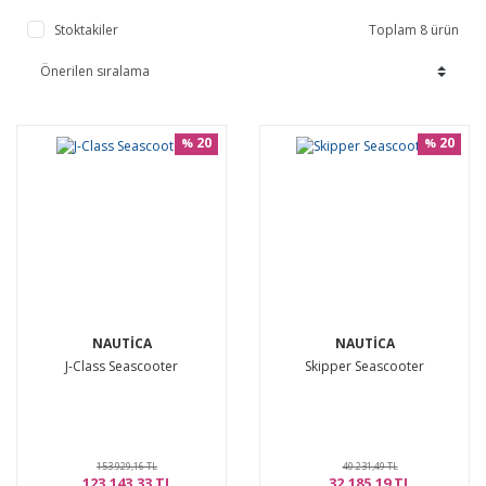
Stoktakiler
Toplam 8 ürün
20
20
%
%
NAUTICA
NAUTICA
J-Class Seascooter
Skipper Seascooter
153.929,16 TL
40.231,49 TL
123.143,33 TL
32.185,19 TL