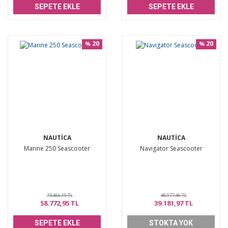
SEPETE EKLE
SEPETE EKLE
20
20
%
%
NAUTICA
NAUTICA
Marine 250 Seascooter
Navigator Seascooter
73.466,19 TL
48.977,46 TL
58.772,95 TL
39.181,97 TL
SEPETE EKLE
STOKTA YOK