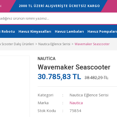
i
2000 TL ÜZERİ ALIŞVERİŞTE ÜCRETSİZ KARGO
z Robotu
Havuz Kimyasalları
Havuz Lambaları
Havuz Pompaları
 Scooter Dalış Ürünleri
Nautica Eğlence Serisi
Wavemaker Seascooter
NAUTICA
Wavemaker Seascooter
30.785,83 TL
38.482,29 TL
Kategori
Nautica Eğlence Serisi
Marka
Nautica
Stok Kodu
75854