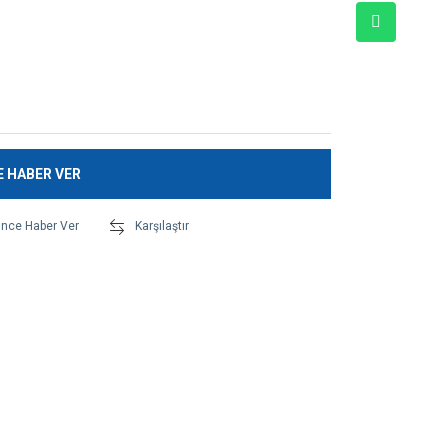
E HABER VER
ünce Haber Ver
Karşılaştır