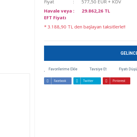
Fiyat
577,50 EUR + KDV
Havale veya
29.862,26 TL
EFT Fiyatı
* 3.188,90 TL den başlayan taksitlerle!!
GELİNC
Tavsiye Et
Fiyatı Düş
Facebook
Twitter
Pinterest