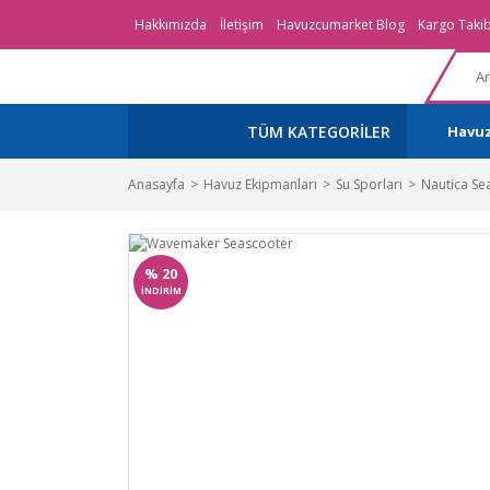
Hakkımızda
İletişim
Havuzcumarket Blog
Kargo Takib
TÜM KATEGORİLER
Havu
Anasayfa
Havuz Ekipmanları
Su Sporları
Nautica Sea
%
20
İNDİRİM