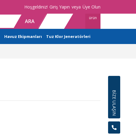
Hoşgeldiniz!
Giriş Yapın
veya
Üye Olun
ürün
ARA
Havuz Ekipmanları
Tuz Klor Jeneratörleri
BİZE ULAŞIN