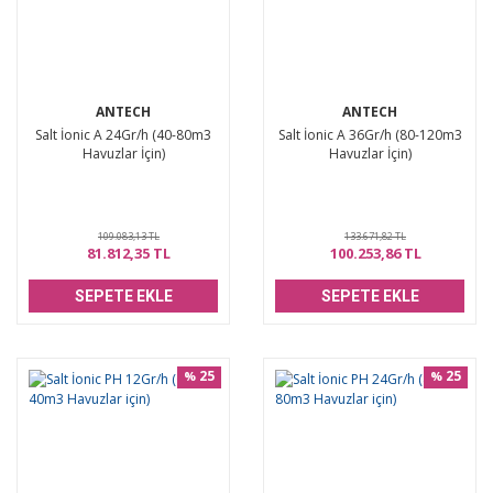
ANTECH
ANTECH
Salt İonic A 24Gr/h (40-80m3
Salt İonic A 36Gr/h (80-120m3
Havuzlar İçin)
Havuzlar İçin)
109.083,13 TL
133.671,82 TL
81.812,35 TL
100.253,86 TL
SEPETE EKLE
SEPETE EKLE
25
25
%
%