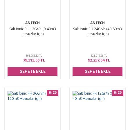
ANTECH
ANTECH
Salt İonic PH 12Gr/h (0-40m3
Salt İonic PH 24Gr/h (40-80m3
Havuzlar için)
Havuzlar için)
105.751,33 TL
123.010,06 TL
79.313,50 TL
92.257,54 TL
SEPETE EKLE
SEPETE EKLE
25
25
%
%