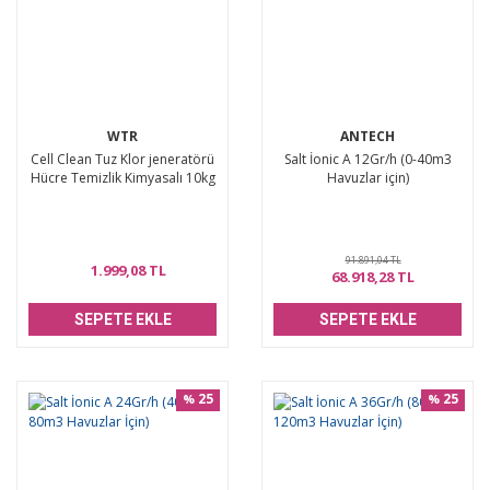
WTR
ANTECH
Cell Clean Tuz Klor jeneratörü
Salt İonic A 12Gr/h (0-40m3
Hücre Temizlik Kimyasalı 10kg
Havuzlar için)
91.891,04 TL
1.999,08 TL
68.918,28 TL
SEPETE EKLE
SEPETE EKLE
25
25
%
%