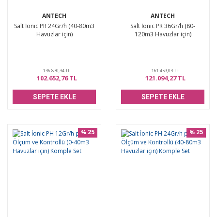
ANTECH
ANTECH
Salt İonic PR 24Gr/h (40-80m3
Salt İonic PR 36Gr/h (80-
Havuzlar için)
120m3 Havuzlar için)
136.870,34 TL
161.459,03 TL
102.652,76 TL
121.094,27 TL
SEPETE EKLE
SEPETE EKLE
25
25
%
%