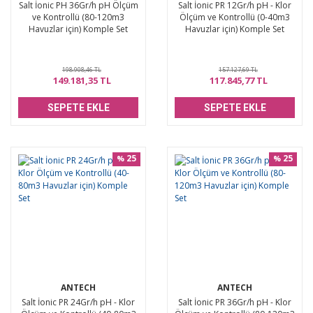
Salt İonic PH 36Gr/h pH Ölçüm
Salt İonic PR 12Gr/h pH - Klor
ve Kontrollü (80-120m3
Ölçüm ve Kontrollü (0-40m3
Havuzlar için) Komple Set
Havuzlar için) Komple Set
198.908,46 TL
157.127,69 TL
149.181,35 TL
117.845,77 TL
SEPETE EKLE
SEPETE EKLE
25
25
%
%
ANTECH
ANTECH
Salt İonic PR 24Gr/h pH - Klor
Salt İonic PR 36Gr/h pH - Klor