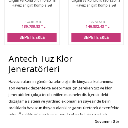
Ölçüm ve Kontrollü (40-80m3
Ölçüm ve Kontrollü (80-120m3
Havuzlar için) Komple Set
Havuzlar için) Komple Set
174.319,78 TL
195.776,57 TL
130.739,83 TL
146.832,43 TL
SEPETE EKLE
SEPETE EKLE
Antech Tuz Klor
Jeneratörleri
Havuz sularının günümüz teknolojisi ile kimyasal kullanımına
son vererek dezenfekte edebilmesi için gereken tuz ve klor
jeneratörleri çokça tercih edilen makinelerdir. İçerisindeki
dozajlama sistemi ve yardımcı ekipmanları sayesinde belirli
aralıklarla havuzun ihtiyacı olan klor gazını üreterek dezenfekte
eder. Özellikle yüzme havuzlarında olası bulaşıcı hastalık
riskinin azaltılması için tercih edilen
Antech tuz klor
jeneratörleri
havuz dezenfektasyonunun en başarılı