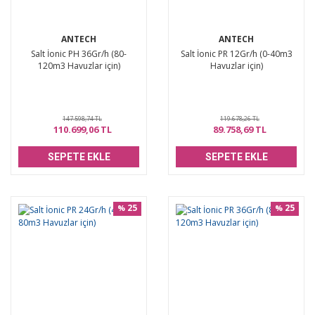
ANTECH
ANTECH
Salt İonic PH 36Gr/h (80-
Salt İonic PR 12Gr/h (0-40m3
120m3 Havuzlar için)
Havuzlar için)
147.598,74 TL
119.678,26 TL
110.699,06 TL
89.758,69 TL
SEPETE EKLE
SEPETE EKLE
25
25
%
%