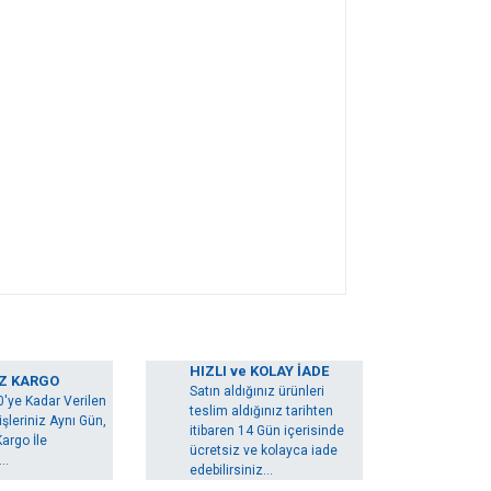
arak tarafımıza iletebilirsiniz.
HIZLI ve KOLAY İADE
Z KARGO
Satın aldığınız ürünleri
0'ye Kadar Verilen
teslim aldığınız tarihten
şleriniz Aynı Gün,
itibaren 14 Gün içerisinde
argo İle
ücretsiz ve kolayca iade
..
edebilirsiniz...