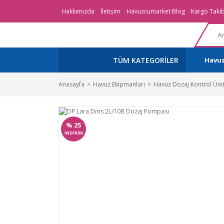
Hakkımızda
İletişim
Havuzcumarket Blog
Kargo Takib
TÜM KATEGORİLER
Havu
Anasayfa
Havuz Ekipmanları
Havuz Dozaj Kontrol Ünit
%
25
İNDİRİM