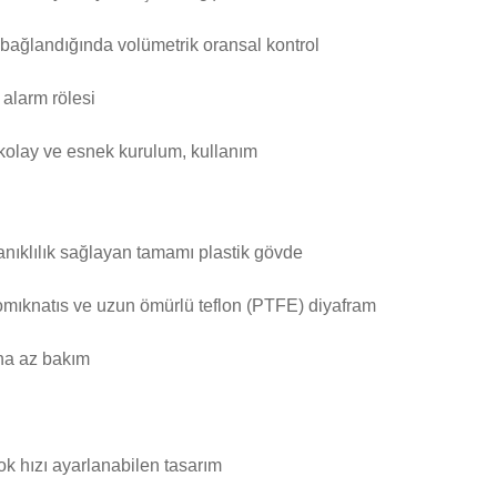
) bağlandığında volümetrik oransal kontrol
 alarm rölesi
 kolay ve esnek kurulum, kullanım
anıklılık sağlayan tamamı plastik gövde
tromıknatıs ve uzun ömürlü teflon (PTFE) diyafram
aha az bakım
k hızı ayarlanabilen tasarım