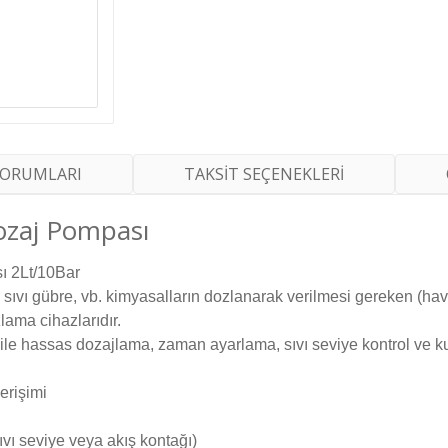
YORUMLARI
TAKSİT SEÇENEKLERİ
ozaj Pompası
 2Lt/10Bar
 sıvı gübre, vb. kimyasalların dozlanarak verilmesi gereken (hav
ama cihazlarıdır.
i ile hassas dozajlama, zaman ayarlama, sıvı seviye kontrol ve kul
erişimi
sıvı seviye veya akış kontağı)