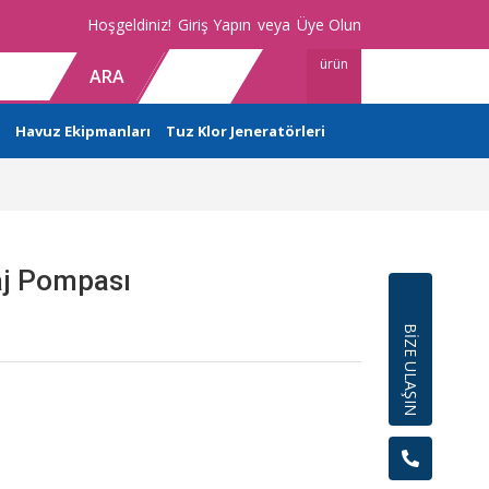
Hoşgeldiniz!
Giriş Yapın
veya
Üye Olun
ürün
ARA
Havuz Ekipmanları
Tuz Klor Jeneratörleri
aj Pompası
BİZE ULAŞIN