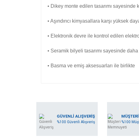
• Dikey monte edilen tasarımı sayesinde 
• Aşındırıcı kimyasallara karşı yüksek day
• Elektronik devre ile kontrol edilen elek
• Seramik bilyeli tasarımı sayesinde dah
• Basma ve emiş aksesuarları ile birlikte
Bu ürünün fiyat bilgisi, resim, ürün açıklamala
Görüş ve önerileriniz için teşekkür ederiz.
Ürün resmi kalitesiz, bozuk veya görüntülene
GÜVENLİ ALIŞVERİŞ
MÜŞTERİ
%100 Güvenli Alışveriş
%100 Müşt
Ürün açıklamasında eksik bilgiler bulunuyor.
Ürün bilgilerinde hatalar bulunuyor.