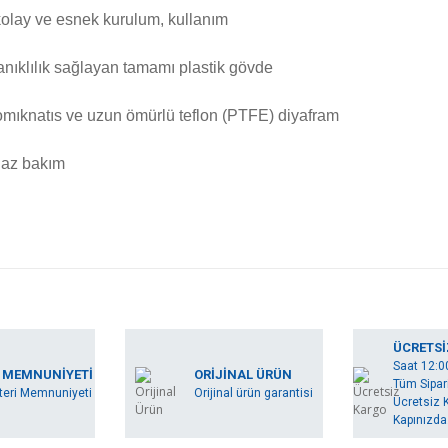
kolay ve esnek kurulum, kullanım
anıklılık sağlayan tamamı plastik gövde
tromıknatıs ve uzun ömürlü teflon (PTFE) diyafram
a az bakım
rında ve diğer konularda yetersiz gördüğünüz noktaları öneri formunu kullan
Bu ürüne ilk yorumu siz yapın!
ÜCRETSİ
Saat 12:0
miyor.
 MEMNUNİYETİ
ORİJİNAL ÜRÜN
Tüm Sipari
Yorum Yaz
eri Memnuniyeti
Orijinal ürün garantisi
Ücretsiz K
Kapınızda.