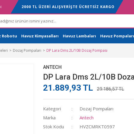
i
2000 TL ÜZERİ ALIŞVERİŞTE ÜCRETSİZ KARGO
z Robotu
Havuz Kimyasalları
Havuz Lambaları
Havuz Pompaları
eleri
Dozaj Pompaları
DP Lara Dms 2L/10B Dozaj Pompası
ANTECH
DP Lara Dms 2L/10B Doz
21.889,93 TL
29.186,57 TL
Kategori
Dozaj Pompaları
Marka
Antech
Stok Kodu
HVZCMRKT0597