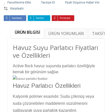
Tavsiye Et
Fiyatı Düşünce Haber Ver
Karşılaştır
Facebook
Twitter
Pinterest
ÜRÜN BİLGİSİ
ÜRÜN YORUMLARI
TAKSİT SE
Havuz Suyu Parlatıcı Fiyatları
ve Özellikleri
Active flock havuz suyunda parlatıcı özelliğiyle
berrak bir görünüm sağlar.
Havuz Parlatıcı Özellikleri
Katyonik polimer esaslıdır. Suda çökmüş veya
suda çözünebilen maddelerin süzülmesini
sağlayarak suya parlaklık kazandırır.