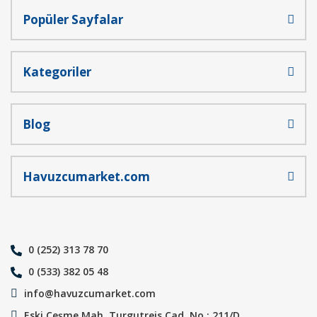
Popüler Sayfalar
Gönder
Kategoriler
Blog
Havuzcumarket.com
0 (252) 313 78 70
0 (533) 382 05 48
info@havuzcumarket.com
Eski Çeşme Mah. Turgutreis Cad. No : 211/D