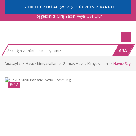
2000 TL ÜZERİ ALIŞVERİŞTE ÜCRETSİZ KARGO
Hoşgeldiniz!
Giriş Yapın
veya
Üye Olun
ARA
Anasayfa
Havuz Kimyasalları
Gemaş Havuz Kimyasalları
Havuz Suyu Pa
17
%