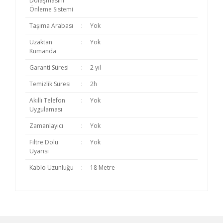
Dolaşmasını
Önleme Sistemi
Taşıma Arabası
:
Yok
Uzaktan
:
Yok
Kumanda
Garanti Süresi
:
2 yıl
Temizlik Süresi
:
2h
Akıllı Telefon
:
Yok
Uygulaması
Zamanlayıcı
:
Yok
Filtre Dolu
:
Yok
Uyarısı
Kablo Uzunluğu
:
18 Metre
Bu ürünün fiyat bilgisi, resim, ürün açıklamalarında
ve diğer konularda yetersiz gördüğünüz noktaları