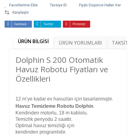
Tavsiye Et
Fiyatı Düşünce Haber Ver
Karşılaştır
Facebook
Twitter
Pinterest
ÜRÜN BİLGİSİ
ÜRÜN YORUMLARI
TAKSİT SE
Dolphin S 200 Otomatik
Havuz Robotu Fiyatları ve
Özellikleri
12 m’ye kadar ev havuzları için tasarlanmıştır.
Havuz Temizleme Robotu Dolphin
Kendinden motorlu, 18 m kablolu.
Temizlik periyodu 2 saattir.
Optimal havuz temizliği için
kendinden programlıdır.