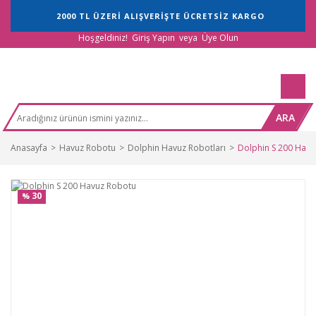
2000 TL ÜZERİ ALIŞVERİŞTE ÜCRETSİZ KARGO
Hoşgeldiniz!
Giriş Yapın
veya
Üye Olun
ARA
Anasayfa
Havuz Robotu
Dolphin Havuz Robotları
Dolphin S 200 Hav
30
%