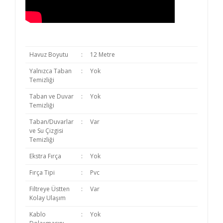
Havuz Boyutu
:
12 Metre
Yalnızca Taban
:
Yok
Temizliği
Taban ve Duvar
:
Yok
Temizliği
Taban/Duvarlar
:
Var
ve Su Çizgisi
Temizliği
Ekstra Fırça
:
Yok
Fırça Tipi
:
Pvc
Filtreye Üstten
:
Var
Kolay Ulaşım
Kablo
:
Yok