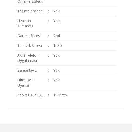
Önleme Sistemi
Taşıma Arabası
:
Yok
Uzaktan
:
Yok
Kumanda
Garanti Süresi
:
2 yıl
Temizlik Süresi
:
1h30
Akıllı Telefon
:
Yok
Uygulaması
Zamanlayıcı
:
Yok
Filtre Dolu
:
Yok
Uyarısı
Kablo Uzunluğu
:
15 Metre
Bu ürünün fiyat bilgisi, resim, ürün açıklamalarında
ve diğer konularda yetersiz gördüğünüz noktaları
öneri formunu kullanarak tarafımıza iletebilirsiniz.