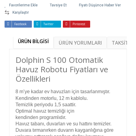
Tavsiye Et
Fiyatı Düşünce Haber Ver
Karşılaştır
Facebook
Twitter
Pinterest
ÜRÜN BİLGİSİ
ÜRÜN YORUMLARI
TAKSİT SE
Dolphin S 100 Otomatik
Havuz Robotu Fiyatları ve
Özellikleri
8 m’ye kadar
ev havuzları için tasarlanmıştır.
Kendinden motorlu, 12 m kablolu.
Temizlik periyodu 1,5 saattir.
Optimal havuz temizliği için
kendinden programlıdır.
Havuz tabanı, duvarları ve su hattını temizler.
Duvara tırmanırken duvarın kayganlığına göre