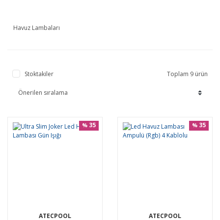
Havuz Lambaları
Stoktakiler
Toplam 9 ürün
35
35
%
%
ATECPOOL
ATECPOOL