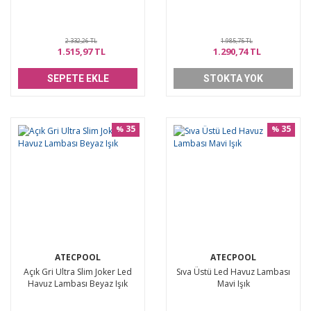
2.332,26 TL
1.985,75 TL
1.515,97 TL
1.290,74 TL
SEPETE EKLE
STOKTA YOK
35
35
%
%
ATECPOOL
ATECPOOL
Açık Gri Ultra Slim Joker Led
Sıva Üstü Led Havuz Lambası
Havuz Lambası Beyaz Işık
Mavi Işık