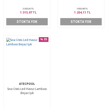
2.332,26 TL
1.852,48 TL
1.515,97 TL
1.204,11 TL
STOKTA YOK
STOKTA YOK
35
%
ATECPOOL
Sıva Üstü Led Havuz Lambası
Beyaz Işık