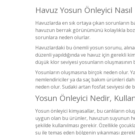
Havuz Yosun Önleyici Nasıl K
Havuzlarda en sık ortaya çıkan sorunların b
havuzun berrak görünümünü kolaylıkla boza
sorunlara neden olurlar.
Havuzlardaki bu önemli yosun sorunu, alınac
düzenli yapıldığında ve havuz için gerekli k
düşük klor seviyesi yosunların oluşmasının b
Yosunların oluşmasına birçok neden olur. Ya
nemlendiriciler ya da saç bakım ürünleri da
neden olur. Sudaki artan fosfat seviyesi de 
Yosun Önleyici Nedir, Kullan
Yosun önleyici kimyasallar, bu canlıların olu
uygun olan bu ürünler, havuzun suyunun her 
şekilde kullanılması gerekir. Özellikle çocuk
su ile temas eden bölgenin yıkanması gerekl