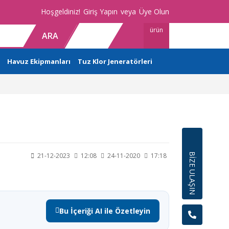
Hoşgeldiniz!
Giriş Yapın
veya
Üye Olun
ürün
ARA
Havuz Ekipmanları
Tuz Klor Jeneratörleri
BİZE ULAŞIN
21-12-2023
12:08
24-11-2020
17:18
Bu İçeriği AI ile Özetleyin