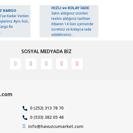
HIZLI ve KOLAY İADE
Z KARGO
Satın aldığınız ürünleri
0'ye Kadar Verilen
teslim aldığınız tarihten
şleriniz Aynı Gün,
itibaren 14 Gün içerisinde
argo İle
ücretsiz ve kolayca iade
..
edebilirsiniz...
SOSYAL MEDYADA BİZ
.com
0 (252) 313 78 70
0 (533) 382 05 48
info@havuzcumarket.com