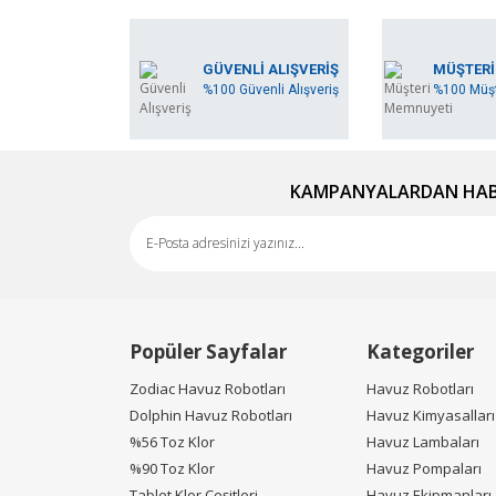
GÜVENLİ ALIŞVERİŞ
MÜŞTERİ
%100 Güvenli Alışveriş
%100 Müşt
KAMPANYALARDAN HABE
Popüler Sayfalar
Kategoriler
Zodiac Havuz Robotları
Havuz Robotları
Dolphin Havuz Robotları
Havuz Kimyasalları
%56 Toz Klor
Havuz Lambaları
%90 Toz Klor
Havuz Pompaları
Tablet Klor Çeşitleri
Havuz Ekipmanları