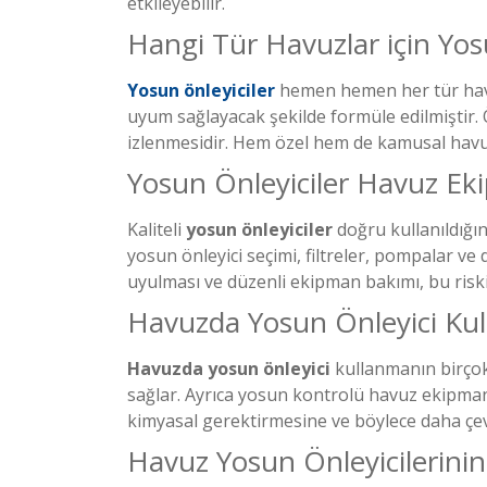
etkileyebilir.
Hangi Tür Havuzlar için Yosu
Yosun önleyiciler
hemen hemen her tür havuzd
uyum sağlayacak şekilde formüle edilmiştir.
izlenmesidir. Hem özel hem de kamusal havuz
Yosun Önleyiciler Havuz Eki
Kaliteli
yosun önleyiciler
doğru kullanıldığı
yosun önleyici seçimi, filtreler, pompalar ve
uyulması ve düzenli ekipman bakımı, bu risk
Havuzda Yosun Önleyici Kul
Havuzda yosun önleyici
kullanmanın birçok
sağlar. Ayrıca yosun kontrolü havuz ekipman
kimyasal gerektirmesine ve böylece daha çev
Havuz Yosun Önleyicilerinin 