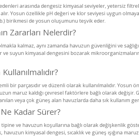
denleri arasında dengesiz kimyasal seviyeler, yetersiz filtrel
ır. Yosun özellikle pH değeri ve klor seviyesi uygun olmayan
vb.) birikmesi de yosun oluşumunu teşvik eder.
 Zararları Nelerdir?
olmakla kalmaz, aynı zamanda havuzun güvenliğini ve sağlığın
rır ve suyun kimyasal dengesini bozarak mikroorganizmaların 
 Kullanılmalıdır?
li bir parçasıdır ve düzenli olarak kullanılmalıdır. Yosun önl
n maruz kaldığı çevresel faktörlere bağlı olarak değişir. Ge
lanılan veya çok güneş alan havuzlarda daha sık kullanım ger
i Ne Kadar Sürer?
tipine ve havuzun koşullarına bağlı olarak değişkenlik göst
ak, havuzun kimyasal dengesi, sıcaklık ve güneş ışığına maruz