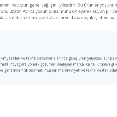
anımı havuzun genel sağlığını iyileştirir. Bu ürünler yosun
nü uzatır. Ayrıca yosun oluşumunu önleyerek suyun pH ve k
larak daha az kimyasal kullanımı ve daha düşük işletme maliy
imyasalları ve teknik sistemler alanında geniş ürün yelpazesi sunan b
rklı ihtiyaçlara yönelik çözümler sağlayan marka, kaliteli ürünleri güven
e genelinde hızlı teslimat, müşteri memnuniyeti ve teknik destek odak