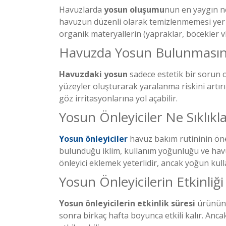
Havuzlarda
yosun oluşumu
nun en yaygın ne
havuzun düzenli olarak temizlenmemesi yer al
organik materyallerin (yapraklar, böcekler 
Havuzda Yosun Bulunmasının
Havuzdaki yosun
sadece estetik bir sorun 
yüzeyler oluşturarak yaralanma riskini artı
göz irritasyonlarına yol açabilir.
Yosun Önleyiciler Ne Sıklıkla
Yosun önleyiciler
havuz bakım rutininin önem
bulunduğu iklim, kullanım yoğunluğu ve havuzu
önleyici eklemek yeterlidir, ancak yoğun kul
Yosun Önleyicilerin Etkinliğ
Yosun önleyicilerin etkinlik süresi
ürünün 
sonra birkaç hafta boyunca etkili kalır. Anc