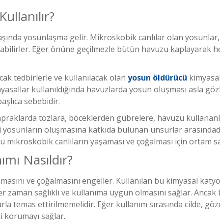
ullanılır?
aşında yosunlaşma gelir. Mikroskobik canlılar olan yosunlar
bilirler. Eğer önüne geçilmezle bütün havuzu kaplayarak 
ak tedbirlerle ve kullanılacak olan
yosun öldürücü
kimyasall
imyasallar kullanıldığında havuzlarda yosun oluşması asla g
aşlıca sebebidir.
praklarda tozlara, böceklerden gübrelere, havuzu kullananl
hi yosunların oluşmasına katkıda bulunan unsurlar arasında
bu mikroskobik canlıların yaşaması ve çoğalması için ortam sa
ımı Nasıldır?
şmasını ve çoğalmasını engeller. Kullanılan bu kimyasal katyon
zaman sağlıklı ve kullanıma uygun olmasını sağlar. Ancak bu 
larla temas ettirilmemelidir. Eğer kullanım sırasında cilde, gö
i korumayı sağlar.