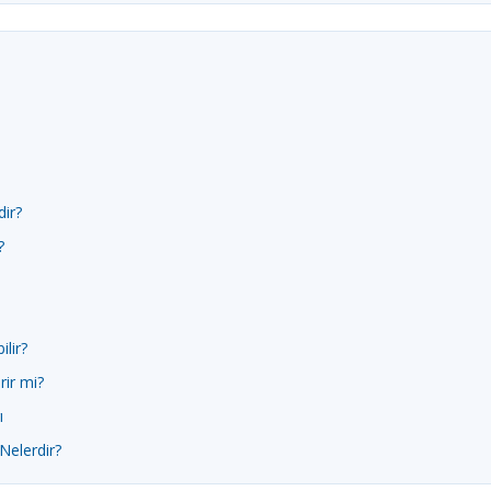
ir?
?
ilir?
rir mi?
ı
Nelerdir?