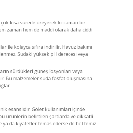
, çok kısa sürede üreyerek kocaman bir
hem zaman hem de maddi olarak daha ciddi
ar ile kolayca sıfıra indirilir. Havuz bakımı
özlenmez. Sudaki yüksek pH derecesi veya
arın sürdükleri güneş losyonları veya
dır. Bu malzemeler suda fosfat oluşmasına
ğlar.
ik esanslıdır. Gölet kullanımları içinde
ürünlerin belirtilen şartlarda ve dikkatli
ze ya da kıyafetler temas ederse de bol temiz