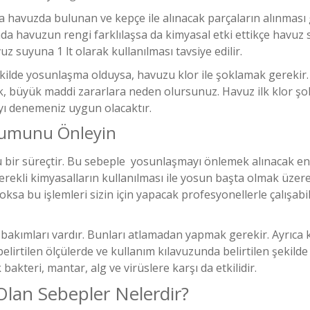
havuzda bulunan ve kepçe ile alınacak parçaların alınması 
mada havuzun rengi farklılaşsa da kimyasal etki ettikçe havuz
 suyuna 1 lt olarak kullanılması tavsiye edilir.
kilde yosunlaşma olduysa, havuzu klor ile şoklamak gereki
rak, büyük maddi zararlara neden olursunuz. Havuz ilk klor ş
ı denemeniz uygun olacaktır.
şumunu Önleyin
bir süreçtir. Bu sebeple yosunlaşmayı önlemek alınacak en 
erekli kimyasalların kullanılması ile yosun başta olmak üzer
sa bu işlemleri sizin için yapacak profesyonellerle çalışab
 bakımları vardır. Bunları atlamadan yapmak gerekir. Ayrıca k
elirtilen ölçülerde ve kullanım kılavuzunda belirtilen şekilde
bakteri, mantar, alg ve virüslere karşı da etkilidir.
lan Sebepler Nelerdir?