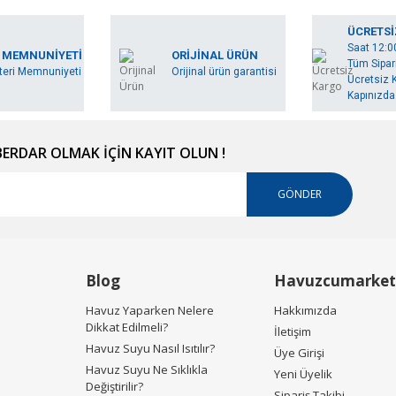
ÜCRETSİ
Saat 12:0
 MEMNUNİYETİ
ORİJİNAL ÜRÜN
Tüm Sipari
eri Memnuniyeti
Orijinal ürün garantisi
Ücretsiz K
Kapınızda.
RDAR OLMAK İÇİN KAYIT OLUN !
GÖNDER
Blog
Havuzcumarket
Havuz Yaparken Nelere
Hakkımızda
Dikkat Edilmeli?
İletişim
Havuz Suyu Nasıl Isıtılır?
Üye Girişi
Havuz Suyu Ne Sıklıkla
Yeni Üyelik
Değiştirilir?
Sipariş Takibi