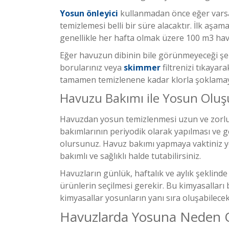
Yosun önleyici
kullanmadan önce eğer varsa 
temizlemesi belli bir süre alacaktır. İlk aşa
genellikle her hafta olmak üzere 100 m3 havuz
Eğer havuzun dibinin bile görünmeyeceği şe
borularınız veya
skimmer
filtrenizi tıkaya
tamamen temizlenene kadar klorla şoklamay
Havuzu Bakımı ile Yosun Olu
Havuzdan yosun temizlenmesi uzun ve zorlu 
bakımlarının periyodik olarak yapılması ve g
olursunuz. Havuz bakımı yapmaya vaktiniz yok
bakımlı ve sağlıklı halde tutabilirsiniz.
Havuzların günlük, haftalık ve aylık şeklinde
ürünlerin seçilmesi gerekir. Bu kimyasalları b
kimyasallar yosunların yanı sıra oluşabilecek 
Havuzlarda Yosuna Neden O