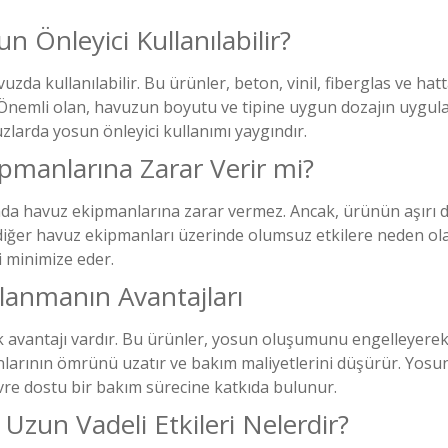
n Önleyici Kullanılabilir?
a kullanılabilir. Bu ürünler, beton, vinil, fiberglas ve hatt
 Önemli olan, havuzun boyutu ve tipine uygun dozajın uygul
larda yosun önleyici kullanımı yaygındır.
pmanlarına Zarar Verir mi?
nda havuz ekipmanlarına zarar vermez. Ancak, ürünün aşırı do
 diğer havuz ekipmanları üzerinde olumsuz etkilere neden olabi
i minimize eder.
lanmanın Avantajları
 avantajı vardır. Bu ürünler, yosun oluşumunu engelleyerek
larının ömrünü uzatır ve bakım maliyetlerini düşürür. Yosun
re dostu bir bakım sürecine katkıda bulunur.
Uzun Vadeli Etkileri Nelerdir?