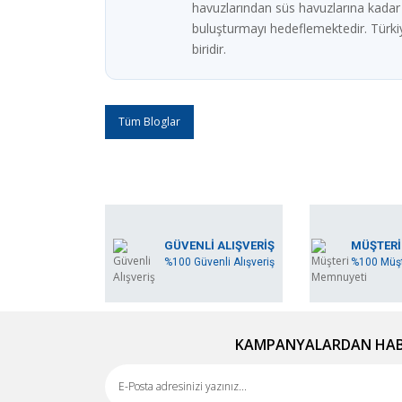
havuzlarından süs havuzlarına kadar fa
buluşturmayı hedeflemektedir. Türkiy
biridir.
Tüm Bloglar
GÜVENLİ ALIŞVERİŞ
MÜŞTERİ
%100 Güvenli Alışveriş
%100 Müşt
KAMPANYALARDAN HABE