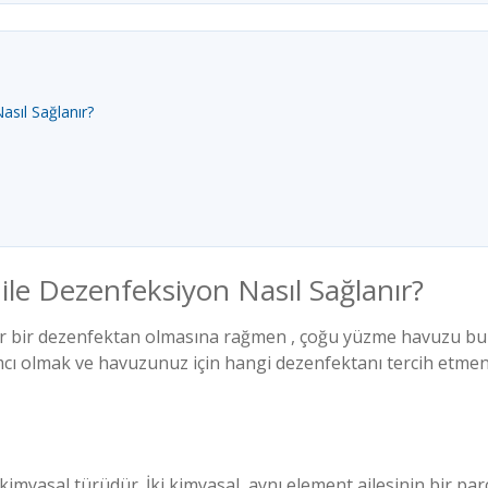
asıl Sağlanır?
ile Dezenfeksiyon Nasıl Sağlanır?
ler bir dezenfektan olmasına rağmen , çoğu yüzme havuzu bun
cı olmak ve havuzunuz için hangi dezenfektanı tercih etmen
 kimyasal türüdür. İki kimyasal, aynı element ailesinin bir p