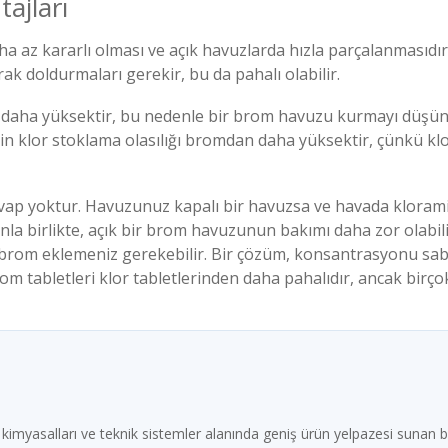
ajları
a az kararlı olması ve açık havuzlarda hızla parçalanmasıdı
ak doldurmaları gerekir, bu da pahalı olabilir.
 daha yüksektir, bu nedenle bir brom havuzu kurmayı düşün
inin klor stoklama olasılığı bromdan daha yüksektir, çünkü kl
cevap yoktur. Havuzunuz kapalı bir havuzsa ve havada kloram
nunla birlikte, açık bir brom havuzunun bakımı daha zor olabi
sık brom eklemeniz gerekebilir. Bir çözüm, konsantrasyonu s
om tabletleri klor tabletlerinden daha pahalıdır, ancak birçok
imyasalları ve teknik sistemler alanında geniş ürün yelpazesi sunan b