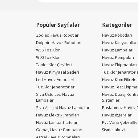
Popüler Sayfalar
Kategoriler
Zodiac Havuz Robotları
Havuz Robotları
Dolphin Havuz Robotları
Havuz Kimyasalları
%56 Toz Klor
Havuz Lambaları
%90 Toz Klor
Havuz Pompaları
Tablet Klor Çeşitleri
Havuz Ekipmanları
Havuz Kimyasal Setleri
Tuz Klor Jenaratörle
Led Havuz Ampulleri
Havuz Kum Filtreler
Tuz Klor Jeneratörleri
Havuz Test Ekipman
Sıva Üstü Led Havuz
Havuz Dozaj Kontr
Lambaları
Sistemleri
Sıva Altı Led Havuz Lambaları
Paslanmaz Havuz M
Havuz Elektrik Panoları
Havuz Izgaraları
Havuz Lamba Trafoları
Pvc Vana Çekvalfle
Gemaş Havuz Pompaları
Şişme Jakuzi
Astral Havuz Pompaları