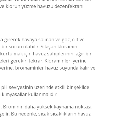
brom ve klorun yüzme havuzu dezenfektanı
girerek havaya salınan ve göz, ​​cilt ve
 bir sorun olabilir. Sıkışan kloramin
urtulmak için havuz sahiplerinin, ağır bir
eri gerekir. tekrar. Kloraminler yerine
yerine, bromaminler havuz suyunda kalır ve
H seviyesinin üzerinde etkili bir şekilde
 kimyasallar kullanmalıdır.
dir. Brominin daha yüksek kaynama noktası,
ir. Bu nedenle, sıcak sıcaklıkların havuz