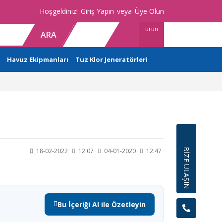
Hoşgeldiniz!
Giriş Yapın
veya
Üye Olun
ürün
ARA
Havuz Ekipmanları
Tuz Klor Jeneratörleri
BİZE ULAŞIN
18-02-2022
12:07
04-01-2020
12:47
Bu İçeriği AI ile Özetleyin