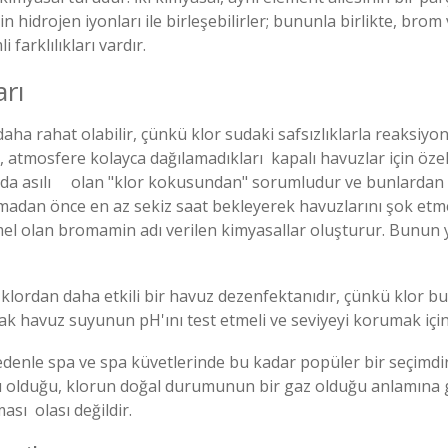
için hidrojen iyonları ile birleşebilirler; bununla birlikte, 
farklılıkları vardır.
arı
 rahat olabilir, çünkü klor sudaki safsızlıklarla reaksiyona 
r, atmosfere kolayca dağılamadıkları kapalı havuzlar için özel
fında asılı olan "klor kokusundan" sorumludur ve bunlardan k
dan önce en az sekiz saat bekleyerek havuzlarını şok etmel
l olan bromamin adı verilen kimyasallar oluşturur. Bunun 
ordan daha etkili bir havuz dezenfektanıdır, çünkü klor bu p
rak havuz suyunun pH'ını test etmeli ve seviyeyi korumak için
nedenle spa ve spa küvetlerinde bu kadar popüler bir seçim
ı olduğu, klorun doğal durumunun bir gaz olduğu anlamına gel
ı olası değildir.