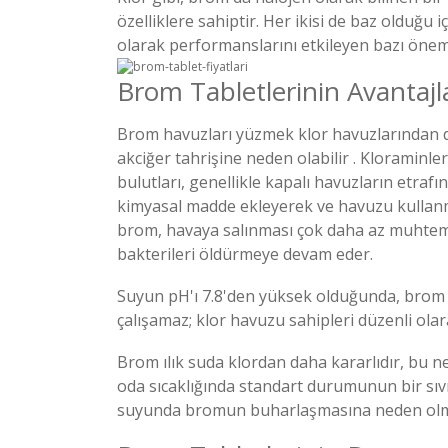
özelliklere sahiptir. Her ikisi de baz olduğu 
olarak performanslarını etkileyen bazı önemli 
Brom Tabletlerinin Avantajl
Brom havuzları yüzmek klor havuzlarından daha
akciğer tahrişine neden olabilir . Kloraminle
bulutları, genellikle kapalı havuzların etra
kimyasal madde ekleyerek ve havuzu kullanma
brom, havaya salınması çok daha az muhteme
bakterileri öldürmeye devam eder.
Suyun pH'ı 7.8'den yüksek olduğunda, brom kl
çalışamaz; klor havuzu sahipleri düzenli ola
Brom ılık suda klordan daha kararlıdır, bu 
oda sıcaklığında standart durumunun bir sıv
suyunda bromun buharlaşmasına neden olmas