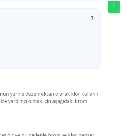
un yerine dezenfektan olarak klor kullanır.
ize yardımcı olmak için aşağıdaki brom
arçasıdır ve bu nedenle brom ve klor benzer