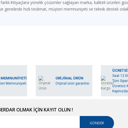
rklı ihtiyaçlara yönelik çözümler sağlayan marka, kaliteli ürünleri güven
e genelinde hızlı teslimat, müşteri memnuniyeti ve teknik destek odak
ÜCRETSİ
Saat 12:0
 MEMNUNİYETİ
ORİJİNAL ÜRÜN
Tüm Sipari
eri Memnuniyeti
Orijinal ürün garantisi
Ücretsiz K
Kapınızda.
RDAR OLMAK İÇİN KAYIT OLUN !
GÖNDER