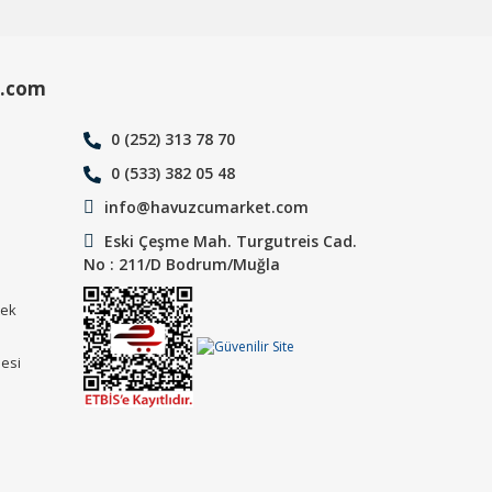
.com
0 (252) 313 78 70
0 (533) 382 05 48
info@havuzcumarket.com
Eski Çeşme Mah. Turgutreis Cad.
No : 211/D Bodrum/Muğla
tek
mesi
ı