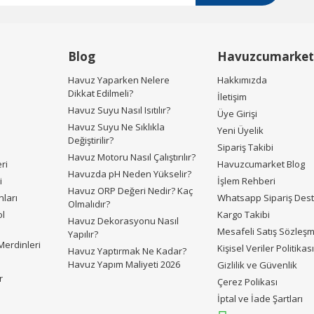
Blog
Havuzcumarket
Havuz Yaparken Nelere
Hakkımızda
Dikkat Edilmeli?
İletişim
Havuz Suyu Nasıl Isıtılır?
Üye Girişi
Havuz Suyu Ne Sıklıkla
Yeni Üyelik
Değiştirilir?
Sipariş Takibi
Havuz Motoru Nasıl Çalıştırılır?
ri
Havuzcumarket Blog
Havuzda pH Neden Yükselir?
i
İşlem Rehberi
Havuz ORP Değeri Nedir? Kaç
ları
Whatsapp Sipariş Des
Olmalıdır?
ol
Kargo Takibi
Havuz Dekorasyonu Nasıl
Mesafeli Satış Sözleş
Yapılır?
erdinleri
Kişisel Veriler Politikas
Havuz Yaptırmak Ne Kadar?
Havuz Yapım Maliyeti 2026
Gizlilik ve Güvenlik
r
Çerez Polikası
İptal ve İade Şartları