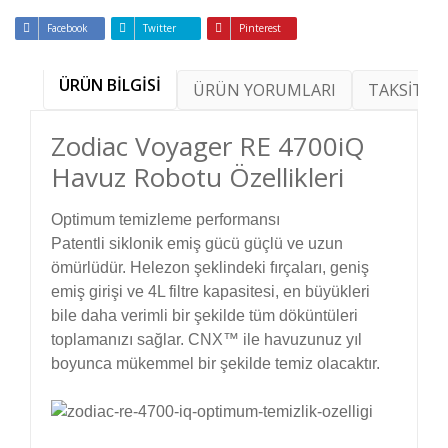
Facebook
Twitter
Pinterest
ÜRÜN BİLGİSİ
ÜRÜN YORUMLARI
TAKSİT SE
Zodiac Voyager RE 4700iQ
Havuz Robotu Özellikleri
Optimum temizleme performansı
Patentli siklonik emiş gücü güçlü ve uzun
ömürlüdür. Helezon şeklindeki fırçaları, geniş
emiş girişi ve 4L filtre kapasitesi, en büyükleri
bile daha verimli bir şekilde tüm döküntüleri
toplamanızı sağlar. CNX™ ile havuzunuz yıl
boyunca mükemmel bir şekilde temiz olacaktır.