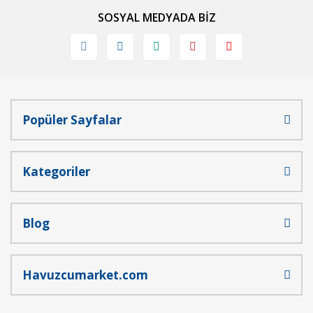
SOSYAL MEDYADA BİZ
Ürün fiyatı diğer sitelerden daha pahalı.
Bu ürüne benzer farklı alternatifler olmalı.
Popüler Sayfalar
Gönder
Kategoriler
Blog
Havuzcumarket.com