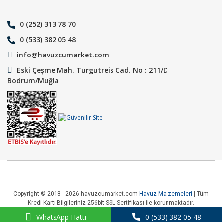
0 (252) 313 78 70
0 (533) 382 05 48
info@havuzcumarket.com
Eski Çeşme Mah. Turgutreis Cad. No : 211/D
Bodrum/Muğla
Copyright © 2018 - 2026 havuzcumarket.com
Havuz Malzemeleri
| Tüm
Kredi Kartı Bilgileriniz 256bit SSL Sertifikası ile korunmaktadır.
WhatsApp Hattı
0 (533) 382 05 48
ile
ideasoft
e-