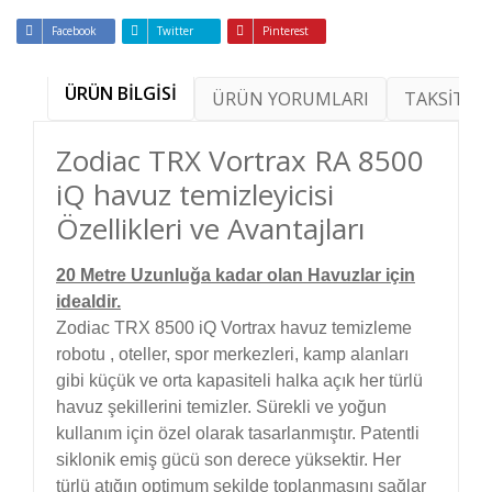
Facebook
Twitter
Pinterest
ÜRÜN BİLGİSİ
ÜRÜN YORUMLARI
TAKSİT SE
Zodiac TRX Vortrax RA 8500
iQ havuz temizleyicisi
Özellikleri ve Avantajları
20 Metre Uzunluğa kadar olan Havuzlar için
idealdir.
Zodiac TRX 8500 iQ Vortrax havuz temizleme
robotu , oteller, spor merkezleri, kamp alanları
gibi küçük ve orta kapasiteli halka açık her türlü
havuz şekillerini temizler. Sürekli ve yoğun
kullanım için özel olarak tasarlanmıştır. Patentli
siklonik emiş gücü son derece yüksektir. Her
türlü atığın optimum şekilde toplanmasını sağlar