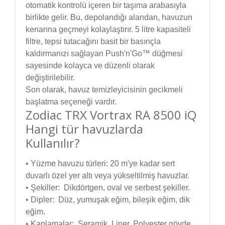
otomatik kontrolü içeren bir taşıma arabasıyla
birlikte gelir. Bu, depolandığı alandan, havuzun
kenarına geçmeyi kolaylaştırır. 5 litre kapasiteli
filtre, tepsi tutacağını basit bir basınçla
kaldırmanızı sağlayan Push'n'Go™ düğmesi
sayesinde kolayca ve düzenli olarak
değiştirilebilir.
Son olarak, havuz temizleyicisinin gecikmeli
başlatma seçeneği vardır.
Zodiac TRX Vortrax RA 8500 iQ
Hangi tür havuzlarda
Kullanılır?
• Yüzme havuzu türleri: 20 m'ye kadar sert
duvarlı özel yer altı veya yükseltilmiş havuzlar.
• Şekiller: Dikdörtgen, oval ve serbest şekiller.
• Dipler: Düz, yumuşak eğim, bileşik eğim, dik
eğim.
• Kaplamalar: Seramik, Liner, Polyester gövde,