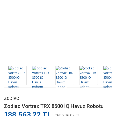
ZODIAC
Zodiac Vortrax TRX 8500 İQ Havuz Robotu
188.563,22 TL
269.376,03 TL