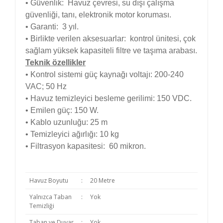
• Güvenlik: Havuz çevresi, su dışı çalışma
güvenliği, tanı, elektronik motor koruması.
• Garanti: 3 yıl.
• Birlikte verilen aksesuarlar: kontrol ünitesi, çok
sağlam yüksek kapasiteli filtre ve taşıma arabası.
Teknik özellikler
• Kontrol sistemi güç kaynağı voltajı: 200-240
VAC; 50 Hz
• Havuz temizleyici besleme gerilimi: 150 VDC.
• Emilen güç: 150 W.
• Kablo uzunluğu: 25 m
• Temizleyici ağırlığı: 10 kg
• Filtrasyon kapasitesi: 60 mikron.
Havuz Boyutu
:
20 Metre
Yalnızca Taban
:
Yok
Temizliği
Taban ve Duvar
:
Yok