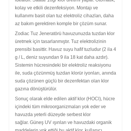
kolay ve etkili dezenfeksiyon. Montajı ve
kullanımı basit olan tuz elektroliz cihazları, daha
az bakım gerektiren komple bir çözüm sunar.
Zodiac Tuz Jeneratörü
havuzunuzda
tuzdan klor
üretmek
için tasarlanmıştır. T
uz elektrolizinin
prensibi basittir.
Havuz suyu hafif tuzludur (2 ila 4
g / L, deniz suyundan 9 ila 18 kat daha azdır).
Sistemin hücresindeki bir elektroliz reaksiyonu
ile, suda çözünmüş tuzdan klorür iyonları, anında
suda çözünen güçlü bir dezenfektan olan klor
gazına dönüştürülür.
Sonuç olarak elde edilen
aktif klor (HOCl)
,
hücre
içindeki tüm mikroorganizmaları yok eder
ve
havuzda yeterli düzeyde serbest klor
sağlar.
Güneş UV ışınları ve havuzdaki organik
maddelerin yok ettiği bu aktif klor, kullanıcı