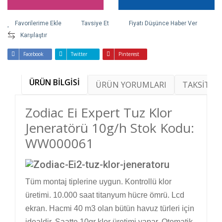
Tavsiye Et
Fiyatı Düşünce Haber Ver
Karşılaştır
Facebook
Twitter
Pinterest
ÜRÜN BİLGİSİ
ÜRÜN YORUMLARI
TAKSİT SE
Zodiac Ei Expert Tuz Klor
Jeneratörü 10g/h Stok Kodu:
WW000061
Tüm montaj tiplerine uygun. Kontrollü klor
üretimi.
10.000 saat titanyum hücre ömrü. Lcd
ekran.
Hacmi 40 m3 olan bütün havuz türleri için
idealdir.
Saatte 10gr klor üretimi yapar.
Otomatik,