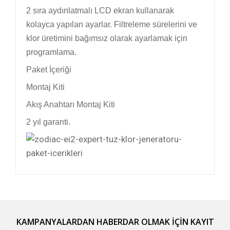
2 sıra aydınlatmalı LCD ekran kullanarak
kolayca yapılan ayarlar. Filtreleme sürelerini ve
klor üretimini bağımsız olarak ayarlamak için
programlama.
Paket İçeriği
Montaj Kiti
Akış Anahtarı Montaj Kiti
2 yıl garanti.
Bu ürünün fiyat bilgisi, resim, ürün açıklamalarında
ve diğer konularda yetersiz gördüğünüz noktaları
Bu ürüne ilk yorumu siz yapın!
öneri formunu kullanarak tarafımıza iletebilirsiniz.
Görüş ve önerileriniz için teşekkür ederiz.
KAMPANYALARDAN HABERDAR OLMAK İÇİN KAYIT