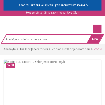
2000 TL ÜZERİ ALIŞVERİŞTE ÜCRETSİZ KARGO
Hoşgeldiniz!
Giriş Yapın
veya
Üye Olun
ARA
Anasayfa
Tuz Klor Jeneratörleri
Zodiac Tuz Klor Jeneratörleri
Zodiac E
30
%