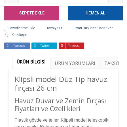
SEPETE EKLE
HEMEN AL
Tavsiye Et
Fiyatı Düşünce Haber Ver
Karşılaştır
Facebook
Twitter
Pinterest
ÜRÜN BİLGİSİ
ÜRÜN YORUMLARI
TAKSİT SE
Klipsli model Düz Tip havuz
fırçası 26 cm
Havuz Duvar ve Zemin Fırçası
Fiyatları ve Özellikleri
Plastik gövde ve teller. Klipsli model teleskopik
sap uyumlu. Betonarme ve Liner havuz