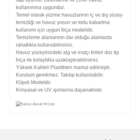
kullanımına uygundur.
Temel olarak yüzme havuzlarının iç ve dış yüzey
temizliği ve havuz yosun ve tortu kabartma
kullanımı için uygun fırça modelidir.
Temizleme alanlarının dar olduğu alanlarda
rahatlıkla kullanabilirsiniz.
Havuz yüzeyinizdeki alg ve inatçı kirleri düz tip
fırça ile kolaylıkla uzaklaştırabilirsiniz.
Yüksek Kaliteli Plastikten
mamul
edilmiştir.
Kurulum gerekmez. Takılıp kullanılabilir.
Klipsli Modeldir.
Kimyasal ve UV ışınlarına dayanaklıdır.
Bu ürünün fiyat bilgisi, resim, ürün açıklamalarında
ve diğer konularda yetersiz gördüğünüz noktaları
Bu ürüne ilk yorumu siz yapın!
öneri formunu kullanarak tarafımıza iletebilirsiniz.