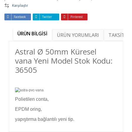
Karşılaştır
Facebook
Twitter
Pinterest
ÜRÜN BİLGİSİ
ÜRÜN YORUMLARI
TAKSİT SE
Astral Ø 50mm Küresel
vana Yeni Model Stok Kodu:
36505
Polietilen conta,
EPDM oring,
yapıştırma bağlantılı yeni tip.