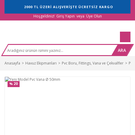
2000 TL ÜZERİ ALIŞVERİŞTE ÜCRETSİZ KARGO
Hoşgeldiniz!
Giriş Yapın
veya
Üye Olun
ARA
Anasayfa
Havuz Ekipmanları
Pvc Boru, Fittings, Vana ve Çekvalfler
Pvc
20
%