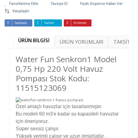
Tavsiye Et
Fiyatı Düşünce Haber Ver
Karşılaştır
Facebook
Twitter
Pinterest
ÜRÜN BİLGİSİ
ÜRÜN YORUMLARI
TAKSİT SE
Water Fun Senkron1 Model
0,75 Hp 220 Volt Havuz
Pompası Stok Kodu:
11515123069
Özel amaçlı havuzlar için tasarlanmıştır.
Bu modeli 60 m3'e kadar su kapasiteli havuzlar
için öneriyoruz.
Süper sessiz çalışır.
Yüksek verimli çalışır ve uzun ömürlüdür .