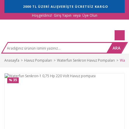
2000 TL ÜZERİ ALIŞVERİŞTE ÜCRETSİZ KARGO
Hoşgeldiniz!
Giriş Yapın
veya
Üye Olun
ARA
Anasayfa
Havuz Pompaları
Waterfun Senkron Havuz Pompaları
Water
35
%