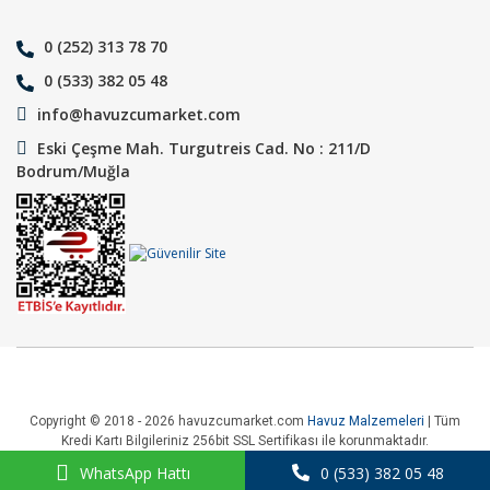
0 (252) 313 78 70
0 (533) 382 05 48
info@havuzcumarket.com
Eski Çeşme Mah. Turgutreis Cad. No : 211/D
Bodrum/Muğla
Copyright © 2018 - 2026 havuzcumarket.com
Havuz Malzemeleri
| Tüm
Kredi Kartı Bilgileriniz 256bit SSL Sertifikası ile korunmaktadır.
WhatsApp Hattı
0 (533) 382 05 48
ile
ideasoft
e-