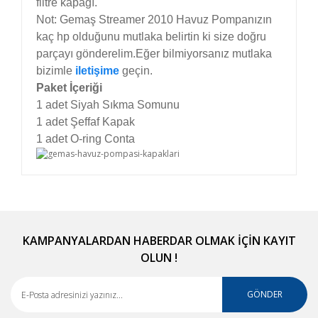
filtre kapağı.
Not: Gemaş Streamer 2010 Havuz Pompanızın
kaç hp olduğunu mutlaka belirtin ki size doğru
parçayı gönderelim.Eğer bilmiyorsanız mutlaka
bizimle
iletişime
geçin.
Paket İçeriği
1 adet Siyah Sıkma Somunu
1 adet Şeffaf Kapak
1 adet O-ring Conta
Bu ürünün fiyat bilgisi, resim, ürün açıklamalarında
ve diğer konularda yetersiz gördüğünüz noktaları
Bu ürüne ilk yorumu siz yapın!
öneri formunu kullanarak tarafımıza iletebilirsiniz.
Görüş ve önerileriniz için teşekkür ederiz.
KAMPANYALARDAN HABERDAR OLMAK İÇİN KAYIT
OLUN !
Yorum Yaz
Ürün resmi kalitesiz, bozuk veya görüntülenemiyor.
Ürün açıklamasında eksik bilgiler bulunuyor.
GÖNDER
Ürün bilgilerinde hatalar bulunuyor.