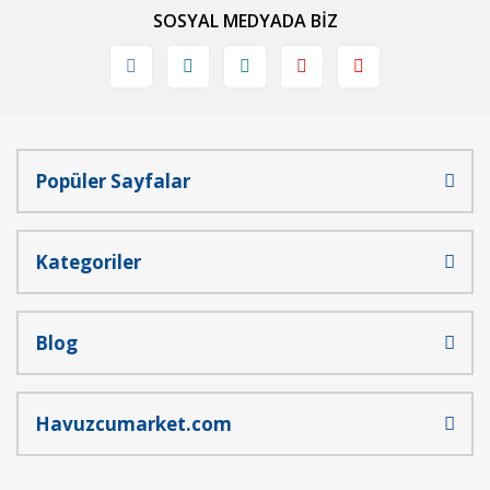
SOSYAL MEDYADA BİZ
Ürün fiyatı diğer sitelerden daha pahalı.
Bu ürüne benzer farklı alternatifler olmalı.
Popüler Sayfalar
Gönder
Kategoriler
Blog
Havuzcumarket.com