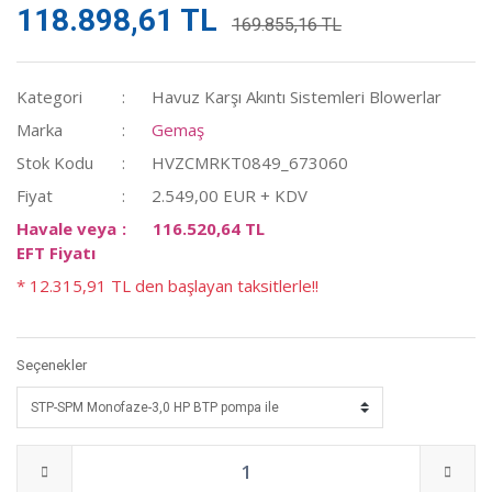
118.898,61 TL
169.855,16 TL
Kategori
Havuz Karşı Akıntı Sistemleri Blowerlar
Marka
Gemaş
Stok Kodu
HVZCMRKT0849_673060
Fiyat
2.549,00 EUR + KDV
Havale veya
116.520,64 TL
EFT Fiyatı
* 12.315,91 TL den başlayan taksitlerle!!
Seçenekler