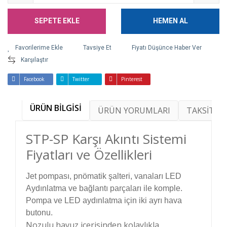
SEPETE EKLE
HEMEN AL
Tavsiye Et
Fiyatı Düşünce Haber Ver
Karşılaştır
Facebook
Twitter
Pinterest
ÜRÜN BİLGİSİ
ÜRÜN YORUMLARI
TAKSİT SE
STP-SP Karşı Akıntı Sistemi
Fiyatları ve Özellikleri
Jet pompası, pnömatik şalteri, vanaları LED
Aydınlatma ve bağlantı parçaları ile komple.
Pompa ve LED aydınlatma için iki ayrı hava
butonu.
Nozulu havuz içerisinden kolaylıkla