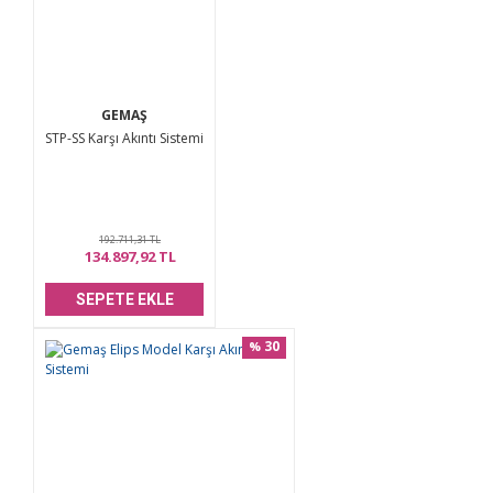
Ürün açıklamasında eksik bilgiler bulunuyor.
Ürün bilgilerinde hatalar bulunuyor.
Ürün fiyatı diğer sitelerden daha pahalı.
Bu ürüne benzer farklı alternatifler olmalı.
GEMAŞ
STP-SS Karşı Akıntı Sistemi
192.711,31 TL
Gönder
134.897,92 TL
SEPETE EKLE
30
%