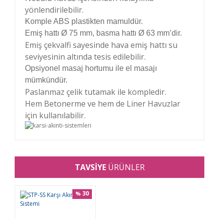
yönlendirilebilir.
Komple ABS plastikten mamuldür.
Emiş hattı Ø 75 mm, basma hattı Ø 63 mm’dir.
Emiş çekvalfi sayesinde hava emiş hattı su
seviyesinin altında tesis edilebilir.
Opsiyonel masaj hortumu ile el masajı
mümkündür.
Paslanmaz çelik tutamak ile kompledir.
Hem Betonerme ve hem de Liner Havuzlar
için kullanılabilir.
Bu ürünün fiyat bilgisi, resim, ürün açıklamalarında
ve diğer konularda yetersiz gördüğünüz noktaları
TAVSİYE
ÜRÜNLER
Bu ürüne ilk yorumu siz yapın!
öneri formunu kullanarak tarafımıza iletebilirsiniz.
Görüş ve önerileriniz için teşekkür ederiz.
30
%
Yorum Yaz
Ürün resmi kalitesiz, bozuk veya görüntülenemiyor.