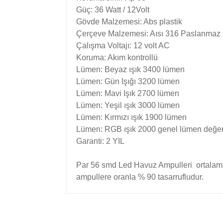
Güç: 36 Watt / 12Volt
Gövde Malzemesi: Abs plastik
Çerçeve Malzemesi: Aısı 316 Paslanmaz
Çalışma Voltajı: 12 volt AC
Koruma: Akım kontrollü
Lümen: Beyaz ışık 3400 lümen
Lümen: Gün Işığı 3200 lümen
Lümen: Mavi Işık 2700 lümen
Lümen: Yeşil ışık 3000 lümen
Lümen: Kırmızı ışık 1900 lümen
Lümen: RGB ışık 2000 genel lümen değerle
Garanti: 2 YIL
Par 56 smd Led Havuz Ampulleri ortalama 
ampullere oranla % 90 tasarrufludur.
Bu ürünün fiyat bilgisi, resim, ürün açıklamala
Görüş ve önerileriniz için teşekkür ederiz.