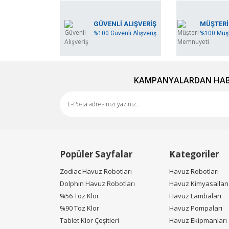
Ürün resmi kalitesiz, bozuk veya görüntülene
GÜVENLİ ALIŞVERİŞ
MÜŞTERİ
%100 Güvenli Alışveriş
%100 Müşt
Ürün açıklamasında eksik bilgiler bulunuyor.
Ürün bilgilerinde hatalar bulunuyor.
Ürün fiyatı diğer sitelerden daha pahalı.
Bu ürüne benzer farklı alternatifler olmalı.
KAMPANYALARDAN HABE
Popüler Sayfalar
Kategoriler
Zodiac Havuz Robotları
Havuz Robotları
Dolphin Havuz Robotları
Havuz Kimyasalları
%56 Toz Klor
Havuz Lambaları
%90 Toz Klor
Havuz Pompaları
Tablet Klor Çeşitleri
Havuz Ekipmanları