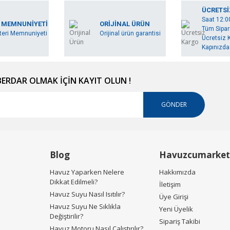
Bu ürüne ilk yorumu siz yapın!
ÜCRETSİ
Saat 12:0
miyor.
 MEMNUNİYETİ
ORİJİNAL ÜRÜN
Tüm Sipari
Yorum Yaz
eri Memnuniyeti
Orijinal ürün garantisi
Ücretsiz K
Kapınızda.
RDAR OLMAK İÇİN KAYIT OLUN !
GÖNDER
Gönder
Blog
Havuzcumarket
Havuz Yaparken Nelere
Hakkımızda
Dikkat Edilmeli?
İletişim
Havuz Suyu Nasıl Isıtılır?
Üye Girişi
Havuz Suyu Ne Sıklıkla
Yeni Üyelik
Değiştirilir?
Sipariş Takibi
Havuz Motoru Nasıl Çalıştırılır?