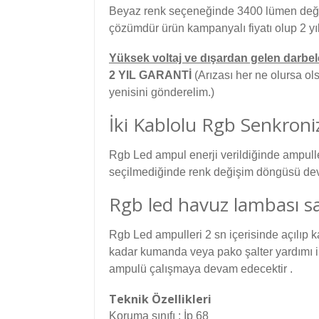
Beyaz renk seçeneğinde 3400 lümen değer
çözümdür ürün kampanyalı fiyatı olup 2 yıl 
Yüksek voltaj ve dışardan gelen darbel
2 YIL GARANTİ
(Arızası her ne olursa ols
yenisini gönderelim.)
İki Kablolu Rgb Senkroni
Rgb Led ampul enerji verildiğinde ampuller 
seçilmediğinde renk değişim döngüsü de
Rgb led havuz lambası sabi
Rgb Led ampulleri 2 sn içerisinde açılıp 
kadar kumanda veya pako şalter yardımı il
ampulü çalışmaya devam edecektir .
Teknik Özellikleri
Koruma sınıfı : İp 68