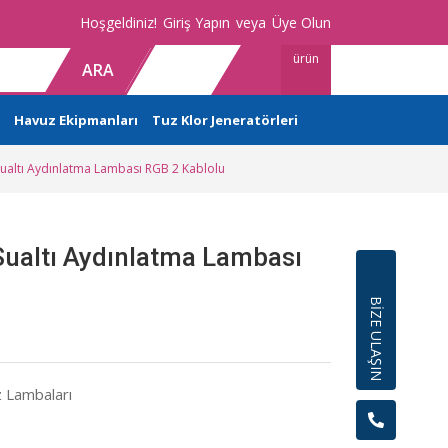
Hoşgeldiniz!
Giriş Yapın
veya
Üye Olun
ürün
ARA
Havuz Ekipmanları
Tuz Klor Jeneratörleri
 Sualtı Aydınlatma Lambası RGB 2 Kablolu
Sualtı Aydınlatma Lambası
BİZE ULAŞIN
 Lambaları