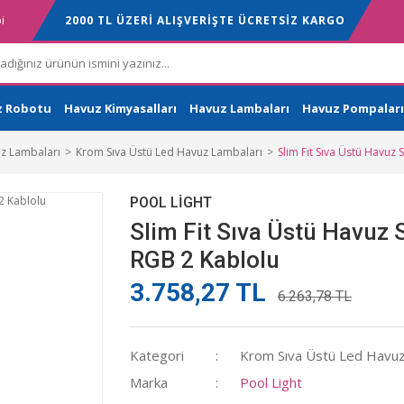
i
2000 TL ÜZERİ ALIŞVERİŞTE ÜCRETSİZ KARGO
z Robotu
Havuz Kimyasalları
Havuz Lambaları
Havuz Pompaları
z Lambaları
Krom Sıva Üstü Led Havuz Lambaları
Slim Fit Sıva Üstü Havuz
POOL LIGHT
Slim Fit Sıva Üstü Havuz 
RGB 2 Kablolu
3.758,27 TL
6.263,78 TL
Kategori
Krom Sıva Üstü Led Havuz
Marka
Pool Light