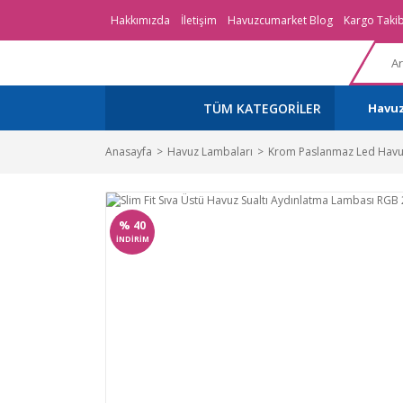
Hakkımızda
İletişim
Havuzcumarket Blog
Kargo Takib
TÜM KATEGORİLER
Havu
Anasayfa
Havuz Lambaları
Krom Paslanmaz Led Havu
%
40
İNDİRİM