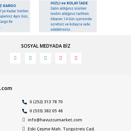
HIZLI ve KOLAY İADE
Z KARGO
Satın aldığınız ürünleri
0'ye Kadar Verilen
teslim aldığınız tarihten
şleriniz Aynı Gün,
itibaren 14 Gün içerisinde
argo İle
ücretsiz ve kolayca iade
..
edebilirsiniz...
SOSYAL MEDYADA BİZ
.com
0 (252) 313 78 70
0 (533) 382 05 48
info@havuzcumarket.com
Eski Çeşme Mah. Turgutreis Cad.