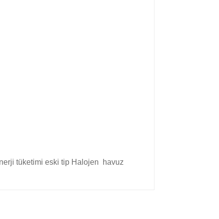
erji tüketimi eski tip Halojen havuz
arak tarafımıza iletebilirsiniz.