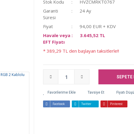
Stok Kodu
HVZCMRKT0767
Garanti
24 Ay
Süresi
Fiyat
94,00 EUR + KDV
Havale veya
3.645,52 TL
EFT Fiyatı
* 389,29 TL den başlayan taksitlerle!!
SEPETE 
Tavsiye Et
Fiyatı Düş
Facebook
Twitter
Pinterest