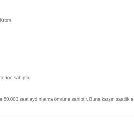
 Krom
rine sahiptir.
50.000 saat aydınlatma ömrüne sahiptir. Buna karşın saatlik en
rında ve diğer konularda yetersiz gördüğünüz noktaları öneri formunu kullan