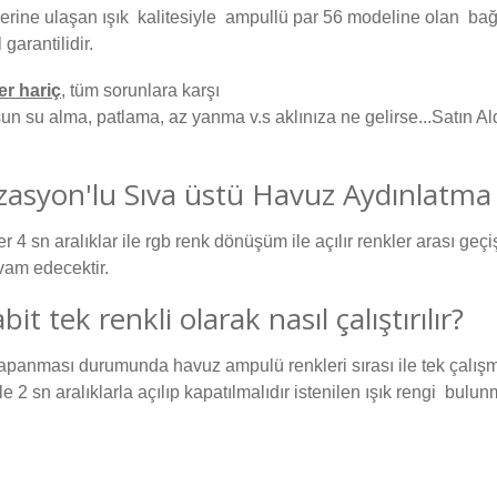
ine ulaşan ışık kalitesiyle ampullü par 56 modeline olan bağı
garantilidir.
er hariç
, tüm sorunlara karşı
un su alma, patlama, az yanma v.s aklınıza ne gelirse...Satın Ald
zasyon'lu Sıva üstü Havuz Aydınlatma 
4 sn aralıklar ile rgb renk dönüşüm ile açılır renkler arası geçiş
vam edecektir.
t tek renkli olarak nasıl çalıştırılır?
kapanması durumunda havuz ampulü renkleri sırası ile tek çalış
e 2 sn aralıklarla açılıp kapatılmalıdır istenilen ışık rengi b