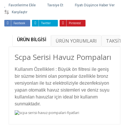
Tavsiye Et
Fiyatı Düşünce Haber Ver
Karşılaştır
Facebook
Twitter
Pinterest
ÜRÜN BİLGİSİ
ÜRÜN YORUMLARI
TAKSİT SE
Scpa Serisi Havuz Pompaları
Kullanım Özellikleri : Büyük ön filtresi ile geniş
bir süzme birimi olan pompalar özellikle bronz
versiyonları ile tuz elektroliziyle dezenfeksiyon
yapan otomatik havuz sistemleri ve deniz suyu
kullanılan havuzlar için ideal bir kullanım
sunmaktadır.