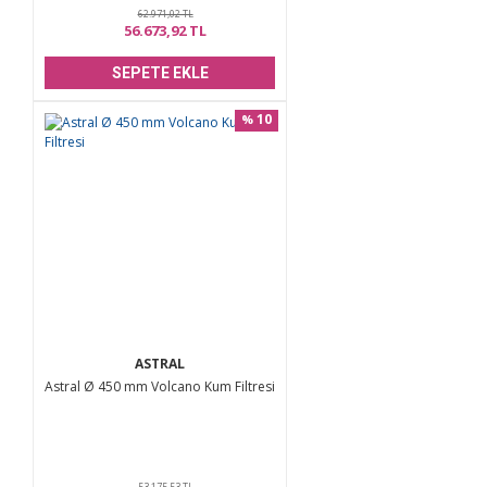
62.971,02 TL
56.673,92 TL
SEPETE EKLE
10
%
ASTRAL
Astral Ø 450 mm Volcano Kum Filtresi
53.175,53 TL