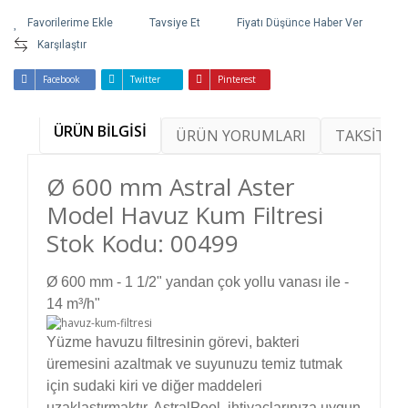
Tavsiye Et
Fiyatı Düşünce Haber Ver
Karşılaştır
Facebook
Twitter
Pinterest
ÜRÜN BİLGİSİ
ÜRÜN YORUMLARI
TAKSİT SE
Ø 600 mm Astral Aster
Model Havuz Kum Filtresi
Stok Kodu: 00499
Ø 600 mm - 1 1/2" yandan çok yollu vanası ile -
14 m³/h"
Yüzme havuzu filtresinin görevi, bakteri
üremesini azaltmak ve suyunuzu temiz tutmak
için sudaki kiri ve diğer maddeleri
uzaklaştırmaktır.
AstralPool, ihtiyaçlarınıza uygun