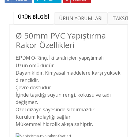
ÜRÜN BİLGİSİ
ÜRÜN YORUMLARI
TAKSİT SE
Ø 50mm PVC Yapıştırma
Rakor Özellikleri
EPDM O-Ring. İki tarafı içten yapıştırmalı
Uzun ömürlüdür.
Dayanıklıdır. Kimyasal maddelere karşı yüksek
dirençlidir.
Çevre dostudur.
İçinde taşıdığı suyun rengi, kokusu ve tadı
değişmez.
Özel dizayn sayesinde sızdırmazdır.
Kurulum kolaylığı sağlar.
Mükemmel hidrolik akışa sahiptir.