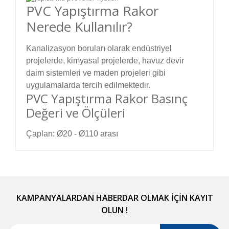
PVC Yapıştırma Rakor
Nerede Kullanılır?
Kanalizasyon boruları olarak endüstriyel
projelerde, kimyasal projelerde, havuz devir
daim sistemleri ve maden projeleri gibi
uygulamalarda tercih edilmektedir.
PVC Yapıştırma Rakor Basınç
Değeri ve Ölçüleri
Çapları: Ø20 - Ø110 arası
Bu ürünün fiyat bilgisi, resim, ürün açıklamalarında
ve diğer konularda yetersiz gördüğünüz noktaları
Bu ürüne ilk yorumu siz yapın!
öneri formunu kullanarak tarafımıza iletebilirsiniz.
Görüş ve önerileriniz için teşekkür ederiz.
KAMPANYALARDAN HABERDAR OLMAK İÇİN KAYIT
OLUN !
Yorum Yaz
Ürün resmi kalitesiz, bozuk veya görüntülenemiyor.