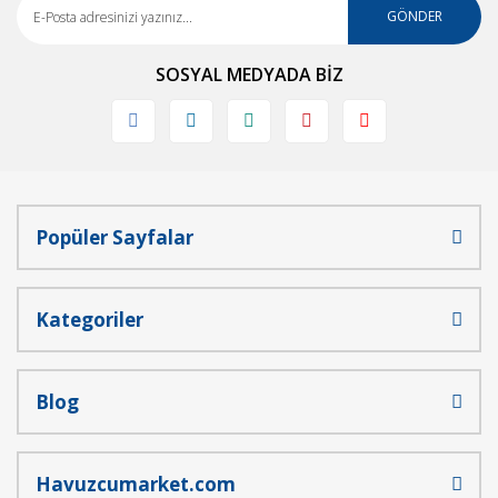
Ürün açıklamasında eksik bilgiler bulunuyor.
GÖNDER
Ürün bilgilerinde hatalar bulunuyor.
SOSYAL MEDYADA BİZ
Ürün fiyatı diğer sitelerden daha pahalı.
Bu ürüne benzer farklı alternatifler olmalı.
Popüler Sayfalar
Gönder
Kategoriler
Blog
Havuzcumarket.com