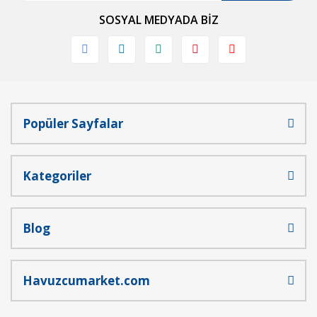
Ürün bilgilerinde hatalar bulunuyor.
SOSYAL MEDYADA BİZ
Ürün fiyatı diğer sitelerden daha pahalı.
Bu ürüne benzer farklı alternatifler olmalı.
Popüler Sayfalar
Gönder
Kategoriler
Blog
Havuzcumarket.com