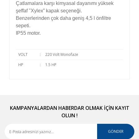
Çatlamalara karşı kimyasal dayanımı yüksek
şeffaf "Xylex” kapak seçeneği.
Benzerlerinden çok daha geniş 4,5 l önfiltre
sepeti.
IP55 motor.
VOLT
:
220 Volt Monofaze
HP
:
1.5 HP
Bu ürünün fiyat bilgisi, resim, ürün açıklamalarında
ve diğer konularda yetersiz gördüğünüz noktaları
Bu ürüne ilk yorumu siz yapın!
öneri formunu kullanarak tarafımıza iletebilirsiniz.
Görüş ve önerileriniz için teşekkür ederiz.
KAMPANYALARDAN HABERDAR OLMAK İÇİN KAYIT
OLUN !
Yorum Yaz
Ürün resmi kalitesiz, bozuk veya görüntülenemiyor.
Ürün açıklamasında eksik bilgiler bulunuyor.
GÖNDER