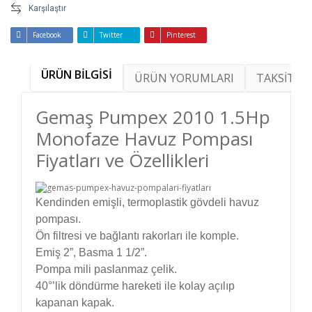
Karşılaştır
Facebook
Twitter
Pinterest
ÜRÜN BİLGİSİ
ÜRÜN YORUMLARI
TAKSİT SE
Gemaş Pumpex 2010 1.5Hp
Monofaze Havuz Pompası
Fiyatları ve Özellikleri
Kendinden emişli, termoplastik gövdeli havuz
pompası.
Ön filtresi ve bağlantı rakorları ile komple.
Emiş 2”, Basma 1 1/2”.
Pompa mili paslanmaz çelik.
40°’lik döndürme hareketi ile kolay açılıp
kapanan kapak.