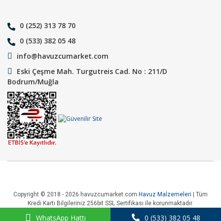
0 (252) 313 78 70
0 (533) 382 05 48
info@havuzcumarket.com
Eski Çeşme Mah. Turgutreis Cad. No : 211/D
Bodrum/Muğla
Copyright © 2018 - 2026 havuzcumarket.com
Havuz Malzemeleri
| Tüm
Kredi Kartı Bilgileriniz 256bit SSL Sertifikası ile korunmaktadır.
WhatsApp Hattı
0 (533) 382 05 48
ile
ideasoft
e-