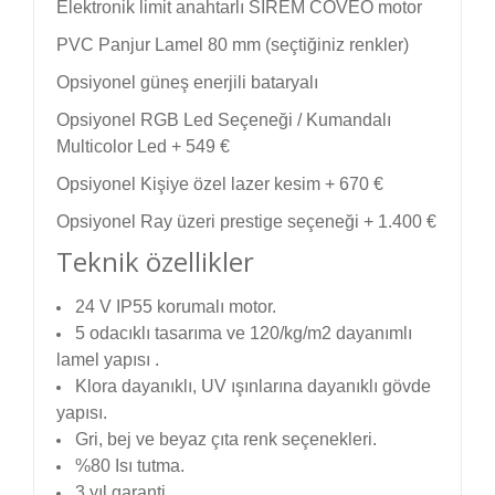
Elektronik limit anahtarlı SIREM COVEO motor
PVC Panjur Lamel 80 mm (seçtiğiniz renkler)
Opsiyonel güneş enerjili bataryalı
Opsiyonel RGB Led Seçeneği / Kumandalı
Multicolor Led + 549 €
Opsiyonel Kişiye özel lazer kesim + 670 €
Opsiyonel Ray üzeri prestige seçeneği + 1.400 €
Teknik özellikler
24 V IP55 korumalı motor.
5 odacıklı tasarıma ve 120/kg/m2 dayanımlı
lamel yapısı .
Klora dayanıklı, UV ışınlarına dayanıklı gövde
yapısı.
Gri, bej ve beyaz çıta renk seçenekleri.
%80 Isı tutma.
3 yıl garanti.