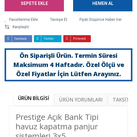
SEPETE EKLE
HEMEN AL
Tavsiye Et
Fiyatı Düşünce Haber Ver
Karşılaştır
Facebook
Twitter
Pinterest
Ön Siparişli Ürün. Termin Süresi
Maksimum 4 Haftadır. Özel Ölçü ve
Özel Fiyatlar İçin Lütfen Arayınız.
ÜRÜN BİLGİSİ
ÜRÜN YORUMLARI
TAKSİT SE
Prestige Açık Bank Tipi
havuz kapatma panjur
sistemleri 3x5