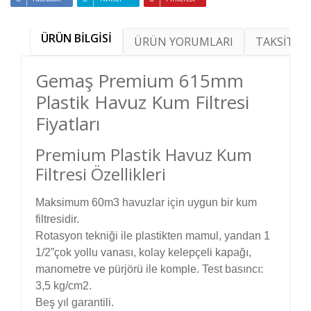
ÜRÜN BİLGİSİ
ÜRÜN YORUMLARI
TAKSİT SE
Gemaş Premium 615mm
Plastik Havuz Kum Filtresi
Fiyatları
Premium Plastik Havuz Kum
Filtresi Özellikleri
Maksimum 60m3 havuzlar için uygun bir kum
filtresidir.
Rotasyon tekniği ile plastikten mamul, yandan 1
1/2”çok yollu vanası, kolay kelepçeli kapağı,
manometre ve pürjörü ile komple. Test basıncı:
3,5 kg/cm2.
Beş yıl garantili.