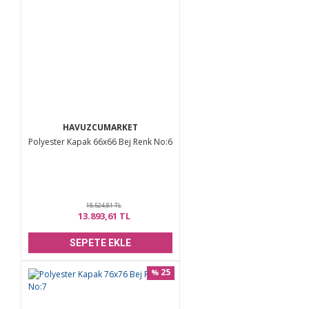
Ürün açıklamasında eksik bilgiler bulunuyor.
Ürün bilgilerinde hatalar bulunuyor.
Ürün fiyatı diğer sitelerden daha pahalı.
Bu ürüne benzer farklı alternatifler olmalı.
HAVUZCUMARKET
Polyester Kapak 66x66 Bej Renk No:6
Gönder
18.524,81 TL
13.893,61 TL
SEPETE EKLE
25
%