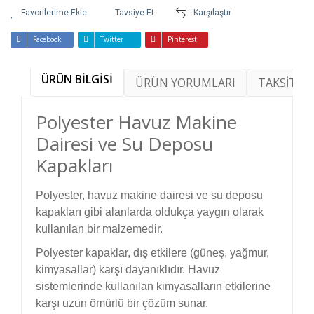
Tavsiye Et
Karşılaştır
Facebook
Twitter
Pinterest
ÜRÜN BİLGİSİ
ÜRÜN YORUMLARI
TAKSİT SE
Polyester Havuz Makine
Dairesi ve Su Deposu
Kapakları
Polyester, havuz makine dairesi ve su deposu
kapakları gibi alanlarda oldukça yaygın olarak
kullanılan bir malzemedir.
Polyester kapaklar, dış etkilere (güneş, yağmur,
kimyasallar) karşı dayanıklıdır. Havuz
sistemlerinde kullanılan kimyasalların etkilerine
karşı uzun ömürlü bir çözüm sunar.