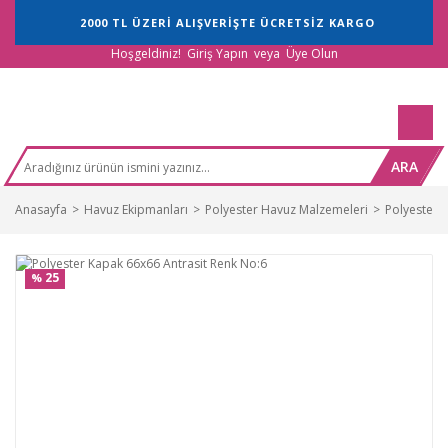
2000 TL ÜZERİ ALIŞVERİŞTE ÜCRETSİZ KARGO
Hoşgeldiniz!
Giriş Yapın
veya
Üye Olun
ARA
Anasayfa
Havuz Ekipmanları
Polyester Havuz Malzemeleri
Polyester 
25
%