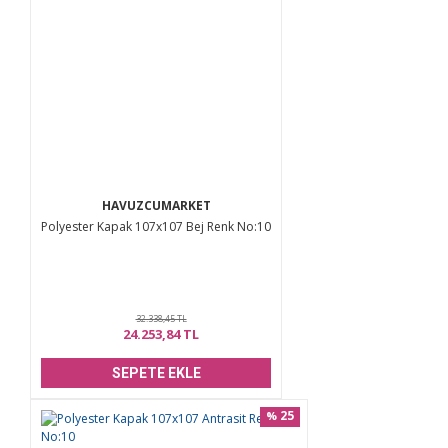
Ürün açıklamasında eksik bilgiler bulunuyor.
Ürün bilgilerinde hatalar bulunuyor.
Ürün fiyatı diğer sitelerden daha pahalı.
Bu ürüne benzer farklı alternatifler olmalı.
HAVUZCUMARKET
Polyester Kapak 107x107 Bej Renk No:10
Gönder
32.338,45 TL
24.253,84 TL
SEPETE EKLE
25
%