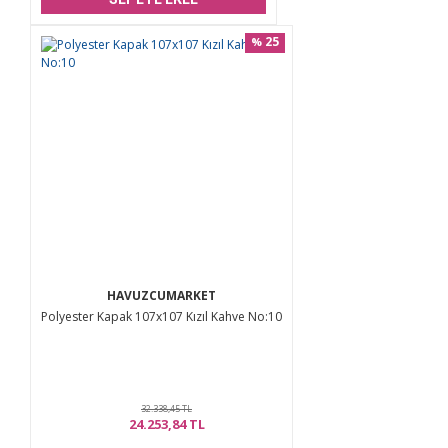
25
%
HAVUZCUMARKET
Polyester Kapak 107x107 Kızıl Kahve No:10
32.338,45 TL
24.253,84 TL