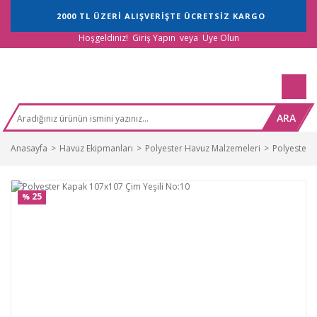
2000 TL ÜZERİ ALIŞVERİŞTE ÜCRETSİZ KARGO
Hoşgeldiniz!
Giriş Yapın
veya
Üye Olun
ARA
Anasayfa
Havuz Ekipmanları
Polyester Havuz Malzemeleri
Polyester 
25
%