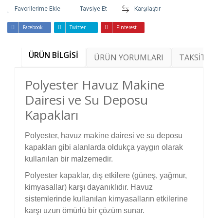
Tavsiye Et
Karşılaştır
Facebook
Twitter
Pinterest
ÜRÜN BİLGİSİ
ÜRÜN YORUMLARI
TAKSİT SE
Polyester Havuz Makine
Dairesi ve Su Deposu
Kapakları
Polyester, havuz makine dairesi ve su deposu
kapakları gibi alanlarda oldukça yaygın olarak
kullanılan bir malzemedir.
Polyester kapaklar, dış etkilere (güneş, yağmur,
kimyasallar) karşı dayanıklıdır. Havuz
sistemlerinde kullanılan kimyasalların etkilerine
karşı uzun ömürlü bir çözüm sunar.