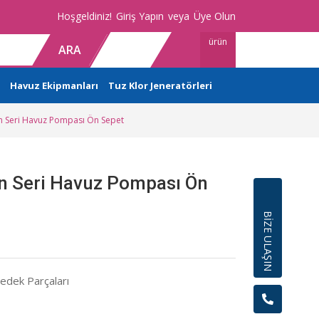
Hoşgeldiniz!
Giriş Yapın
veya
Üye Olun
ürün
ARA
Havuz Ekipmanları
Tuz Klor Jeneratörleri
in Seri Havuz Pompası Ön Sepet
in Seri Havuz Pompası Ön
BİZE ULAŞIN
dek Parçaları