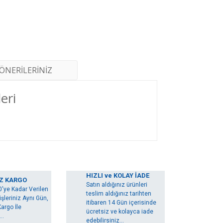
ÖNERİLERİNİZ
eri
arak tarafımıza iletebilirsiniz.
HIZLI ve KOLAY İADE
Z KARGO
Satın aldığınız ürünleri
0'ye Kadar Verilen
teslim aldığınız tarihten
şleriniz Aynı Gün,
itibaren 14 Gün içerisinde
argo İle
ücretsiz ve kolayca iade
..
edebilirsiniz...