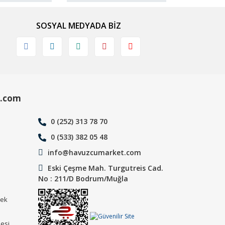
SOSYAL MEDYADA BİZ
.com
0 (252) 313 78 70
0 (533) 382 05 48
info@havuzcumarket.com
Eski Çeşme Mah. Turgutreis Cad.
No : 211/D Bodrum/Muğla
tek
mesi