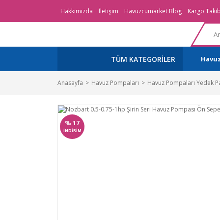
Hakkımızda
İletişim
Havuzcumarket Blog
Kargo Takib
TÜM KATEGORİLER
Havu
Anasayfa
Havuz Pompaları
Havuz Pompaları Yedek Pa
%
17
İNDİRİM