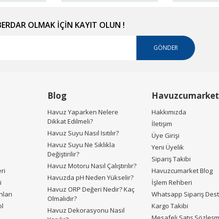
RDAR OLMAK İÇİN KAYIT OLUN !
GÖNDER
Gönder
Blog
Havuzcumarket
Havuz Yaparken Nelere
Hakkımızda
Dikkat Edilmeli?
İletişim
Havuz Suyu Nasıl Isıtılır?
Üye Girişi
Havuz Suyu Ne Sıklıkla
Yeni Üyelik
Değiştirilir?
Sipariş Takibi
Havuz Motoru Nasıl Çalıştırılır?
ri
Havuzcumarket Blog
Havuzda pH Neden Yükselir?
i
İşlem Rehberi
Havuz ORP Değeri Nedir? Kaç
ları
Whatsapp Sipariş Des
Olmalıdır?
ol
Kargo Takibi
Havuz Dekorasyonu Nasıl
Mesafeli Satış Sözleş