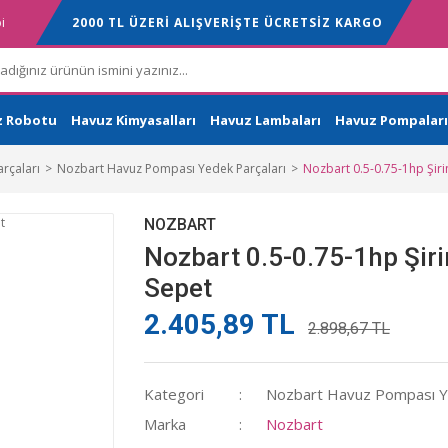
i
2000 TL ÜZERİ ALIŞVERİŞTE ÜCRETSİZ KARGO
z Robotu
Havuz Kimyasalları
Havuz Lambaları
Havuz Pompaları
rçaları
Nozbart Havuz Pompası Yedek Parçaları
Nozbart 0.5-0.75-1hp Şir
NOZBART
Nozbart 0.5-0.75-1hp Şir
Sepet
2.405,89 TL
2.898,67 TL
Kategori
Nozbart Havuz Pompası Ye
Marka
Nozbart