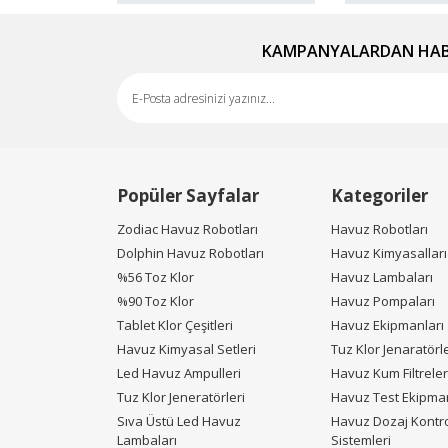
Ürün fiyatı diğer sitelerden daha pahalı.
Bu ürüne benzer farklı alternatifler olmalı.
KAMPANYALARDAN HABE
Popüler Sayfalar
Kategoriler
Zodiac Havuz Robotları
Havuz Robotları
Dolphin Havuz Robotları
Havuz Kimyasalları
%56 Toz Klor
Havuz Lambaları
%90 Toz Klor
Havuz Pompaları
Tablet Klor Çeşitleri
Havuz Ekipmanları
Havuz Kimyasal Setleri
Tuz Klor Jenaratörle
Led Havuz Ampulleri
Havuz Kum Filtreler
Tuz Klor Jeneratörleri
Havuz Test Ekipman
Sıva Üstü Led Havuz
Havuz Dozaj Kontr
Lambaları
Sistemleri