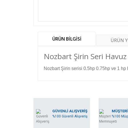
ÜRÜN BİLGİSİ
ÜRÜN 
Nozbart Şirin Seri Havuz 
Nozbart Şirin serisi 0.5hp 0.75hp ve 1 hp 
Bu ürünün fiyat bilgisi, resim, ürün açıklamala
Görüş ve önerileriniz için teşekkür ederiz.
Ürün resmi kalitesiz, bozuk veya görüntülene
GÜVENLİ ALIŞVERİŞ
MÜŞTERİ
%100 Güvenli Alışveriş
%100 Müşt
Ürün açıklamasında eksik bilgiler bulunuyor.
Ürün bilgilerinde hatalar bulunuyor.