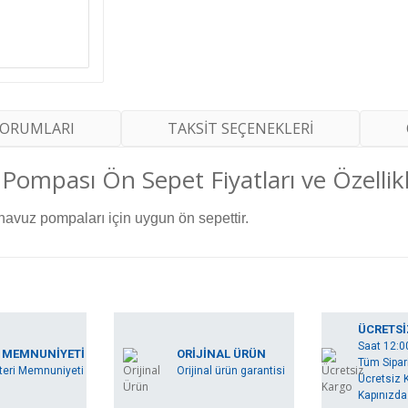
YORUMLARI
TAKSİT SEÇENEKLERİ
Pompası Ön Sepet Fiyatları ve Özellikl
havuz pompaları için uygun ön sepettir.
rında ve diğer konularda yetersiz gördüğünüz noktaları öneri formunu kullan
Bu ürüne ilk yorumu siz yapın!
ÜCRETSİ
Saat 12:0
miyor.
 MEMNUNİYETİ
ORİJİNAL ÜRÜN
Tüm Sipari
Yorum Yaz
eri Memnuniyeti
Orijinal ürün garantisi
Ücretsiz K
Kapınızda.